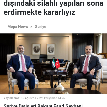
dışındaki silahlı yapıları sona
erdirmekte kararlıyız
Mepa News
>
Suriye
Yayınlanma:
06 Ağustos 2026 Perşembe 14:26
Suriye Dışişleri Bakanı Esad Şeybani,