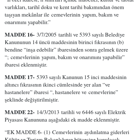
varlıkları, tarihî doku ve kent tarihi bakımından önem
taşıyan mekânlar ile cemevlerinin yapım, bakım ve
onarımını yapabilir.”
MADDE 16-
3/7/2005 tarihli ve 5393 sayılı Belediye
Kanununun 14 üncü maddesinin birinci fıkrasının (b)
bendine “inşa edebilir” ibaresinden sonra gelmek üzere
“; cemevlerinin yapım, bakım ve onarımını yapabilir”
ibaresi eklenmiştir.
MADDE 17-
5393 sayılı Kanunun 15 inci maddesinin
altıncı fıkrasının ikinci cümlesinde yer alan “ve
hastanelere” ibaresi “, hastanelere ve cemevlerine”
şeklinde değiştirilmiştir.
MADDE 22-
14/3/2013 tarihli ve 6446 sayılı Elektrik
Piyasası Kanununa aşağıdaki ek madde eklenmiştir.
“EK MADDE 6- (1) Cemevlerinin aydınlatma giderleri
Kültür ve Turizm Bakanlığının bütçesine konulacak