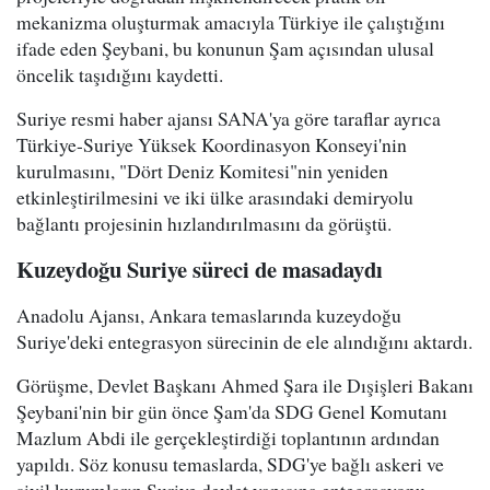
mekanizma oluşturmak amacıyla Türkiye ile çalıştığını
ifade eden Şeybani, bu konunun Şam açısından ulusal
öncelik taşıdığını kaydetti.
Suriye resmi haber ajansı SANA'ya göre taraflar ayrıca
Türkiye-Suriye Yüksek Koordinasyon Konseyi'nin
kurulmasını, "Dört Deniz Komitesi"nin yeniden
etkinleştirilmesini ve iki ülke arasındaki demiryolu
bağlantı projesinin hızlandırılmasını da görüştü.
Kuzeydoğu Suriye süreci de masadaydı
Anadolu Ajansı, Ankara temaslarında kuzeydoğu
Suriye'deki entegrasyon sürecinin de ele alındığını aktardı.
Görüşme, Devlet Başkanı Ahmed Şara ile Dışişleri Bakanı
Şeybani'nin bir gün önce Şam'da SDG Genel Komutanı
Mazlum Abdi ile gerçekleştirdiği toplantının ardından
yapıldı. Söz konusu temaslarda, SDG'ye bağlı askeri ve
sivil kurumların Suriye devlet yapısına entegrasyonu