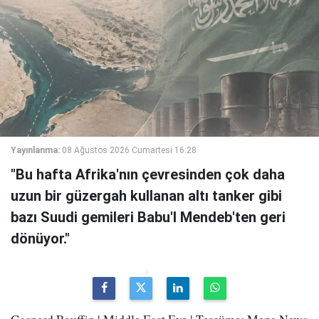
Yayınlanma:
08 Ağustos 2026 Cumartesi 16:28
"Bu hafta Afrika'nın çevresinden çok daha
uzun bir güzergah kullanan altı tanker gibi
bazı Suudi gemileri Babu'l Mendeb'ten geri
dönüyor."
Gaspard Rouffin | Middle East Eye | Tercüme: Mepa News