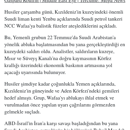
Husiler çarşamba günü, Kızıldeniz'in kuzeyindeki önemli
Suudi liman kenti Yenbu açıklarında Suudi petrol tankeri
NCC Wafaa'ya balistik füzeler ateşlediklerini açıkladı.
Bu, Yemenli grubun 22 Temmuz'da Suudi Arabistan'a
yönelik abluka başlatmasından bu yana gerçekleştirdiği en
kuzeydeki saldırı oldu. Analistler, saldırıların kuzeye,
Mısır ve Süveyş Kanalı'na doğru kaymasının Körfez
krallığı üzerindeki ekonomik baskının artmasına yol
açacağı uyarısında bulunuyor.
Husiler şimdiye kadar çoğunlukla Yemen açıklarında,
Kızıldeniz'in güneyinde ve Aden Körfezi'ndeki gemileri
hedef almıştı. Grup, Wafaa'yı ablukayı ihlal etmek ve
vurulmadan önce yapılan uyarı çağrılarını görmezden
gelmekle suçladı.
ABD-İsrail'in İran'a karşı savaşı başladığından bu yana
Suudi Arabistan, petrolünün bir bölümünü Babu'l Mendeb