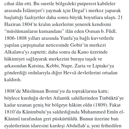
cihat ilân etti. Bu suretle bölgedeki putperest kabileler
arasında İslâmiyet’i yaymak için Degal’i merkez yaparak
başlattığı faaliyetler daha sonra büyük boyutlara ulaştı. 21
Haziran 1804’te kralın askerlerini yenerek kendisini
“müslümanların kumandanı” ilân eden Osman b. Fûdî,
1806-1808 yılları arasında Yunfa’ya bağlı kuvvetlerle
yapılan çarpışmalar neticesinde Gobir’in merkezi
Alkalawa’yı zaptetti; daha sonra da Kano üzerinde
hâkimiyet sağlayarak merkezini buraya taşıdı ve
arkasından Katsina, Kebbi, Nupe, Zaria ve Liptako’ya
gönderdiği ordularıyla diğer Hevsâ devletlerini ortadan
kaldırdı.
1808’de Müslüman Bornu’yu da topraklarına kattı;
böylece kurduğu devlet Atlantik sahillerinden Tinbüktü’ye
kadar uzanan geniş bir bölgeye hâkim oldu (1809). Fakat
1810’da Kânimbulu’ya saldırdığında Muhammed Emîn el-
Kânimî tarafından geri püskürtüldü. Bunun üzerine batı
eyaletlerinin idaresini kardeşi Abdullah’a, yeni fethedilen