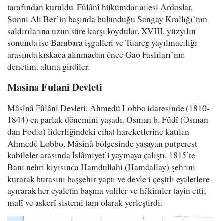
tarafından kuruldu. Fûlânî hükümdar ailesi Ardoslar,
Sonni Ali Ber’in başında bulunduğu Songay Krallığı’nın
saldırılarına uzun süre karşı koydular. XVIII. yüzyılın
sonunda ise Bambara işgalleri ve Tuareg yayılmacılığı
arasında kıskaca alınmadan önce Gao Faslıları’nın
denetimi altına girdiler.
Masina Fulani Devleti
Mâsînâ Fûlânî Devleti, Ahmedü Lobbo idaresinde (1810-
1844) en parlak dönemini yaşadı. Osman b. Fûdî (Osman
dan Fodio) liderliğindeki cihat hareketlerine katılan
Ahmedü Lobbo, Mâsînâ bölgesinde yaşayan putperest
kabileler arasında İslâmiyet’i yaymaya çalıştı. 1815’te
Bani nehri kıyısında Hamdullahi (Hamdallay) şehrini
kurarak burasını başşehir yaptı ve devleti çeşitli eyaletlere
ayırarak her eyaletin başına valiler ve hâkimler tayin etti;
malî ve askerî sistemi tam olarak yerleştirdi.