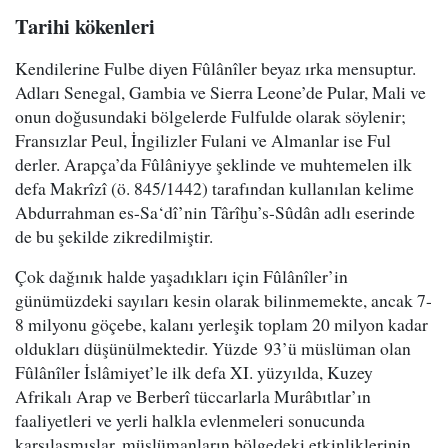
Tarihi kökenleri
Kendilerine Fulbe diyen Fûlânîler beyaz ırka mensuptur.
Adları Senegal, Gambia ve Sierra Leone’de Pular, Mali ve
onun doğusundaki bölgelerde Fulfulde olarak söylenir;
Fransızlar Peul, İngilizler Fulani ve Almanlar ise Ful
derler. Arapça’da Fûlâniyye şeklinde ve muhtemelen ilk
defa Makrîzî (ö. 845/1442) tarafından kullanılan kelime
Abdurrahman es-Sa‘dî’nin Târîḫu’s-Sûdân adlı eserinde
de bu şekilde zikredilmiştir.
Çok dağınık halde yaşadıkları için Fûlânîler’in
günümüzdeki sayıları kesin olarak bilinmemekte, ancak 7-
8 milyonu göçebe, kalanı yerleşik toplam 20 milyon kadar
oldukları düşünülmektedir. Yüzde 93’ü müslüman olan
Fûlânîler İslâmiyet’le ilk defa XI. yüzyılda, Kuzey
Afrikalı Arap ve Berberî tüccarlarla Murâbıtlar’ın
faaliyetleri ve yerli halkla evlenmeleri sonucunda
karşılaşmışlar, müslümanların bölgedeki etkinliklerinin