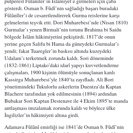
putperest Fûlânîler’in İslâmiyet’e girmeleri için çaba
gösterdi. Osman b. Fûdî’nin sağladığı başarı buradaki
Fûlânîler’i de cesaretlendirerek Gurma reislerine karşı
gelmelerini teşvik etti. Dori Muharebesi’nde (Nisan 1810)
Gurmalar’ı yenen Birmali’nin torunu Brahima bi Saidu
bölgede İslâm hâkimiyetini pekiştirdi. 1817’de onun
yerine geçen Salifu bi Hama da güneydeki Gurmalar’ı
yendi; fakat Tuaregler’in baskısı altında kuzeydeki
Udalam’ı terketmek zorunda kaldı. Sori döneminde
(1832-1861) Liptako’daki idarî yapıyı kuvvetlendirme
çalışmaları, 1900 kişinin ölümüyle sonuçlanan kanlı
Kassirga Muharebesi’yle 1840’ta zayıfladı. Ali Bori
yönetimindeki Tukulorlu askerlerin Duentza’da Kaptan
Blachere tarafından yok edilmesinin (1894) ardından
Bubakar Sori Kaptan Destenave ile 4 Ekim 1895’te manda
antlaşması imzalamak zorunda kaldı ve böylece ülke
İngilizler’in hâkimiyeti altına girdi.
Adamava Fûlânî emirliği ise 1841’de Osman b. Fûdî’nin