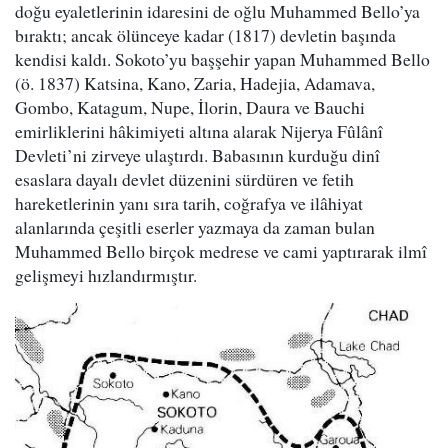
doğu eyaletlerinin idaresini de oğlu Muhammed Bello’ya
bıraktı; ancak ölünceye kadar (1817) devletin başında
kendisi kaldı. Sokoto’yu başşehir yapan Muhammed Bello
(ö. 1837) Katsina, Kano, Zaria, Hadejia, Adamava,
Gombo, Katagum, Nupe, İlorin, Daura ve Bauchi
emirliklerini hâkimiyeti altına alarak Nijerya Fûlânî
Devleti’ni zirveye ulaştırdı. Babasının kurduğu dinî
esaslara dayalı devlet düzenini sürdüren ve fetih
hareketlerinin yanı sıra tarih, coğrafya ve ilâhiyat
alanlarında çeşitli eserler yazmaya da zaman bulan
Muhammed Bello birçok medrese ve cami yaptırarak ilmî
gelişmeyi hızlandırmıştır.