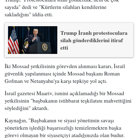
sayıda" dedi ve "Kürtlerin silahları kendilerine
sakladığını" iddia etti.
Trump İranlı protestoculara
silah gönderdiklerini itiraf
etti
İki Mossad yetkilisinin görevden alınması kararı, İsrail
güvenlik yapılanması içinde Mossad başkanı Roman
Gofman ve Netanyahu'ya karşı tepkiye yol açtı.
İsrail gazetesi Maariv, ismini açıklamadığı bir Mossad
yetkilisinin "başbakanın istihbarat teşkilatını mahvettiğini
söylediğini" aktardı.
Kaynağın, "Başbakanın ve siyasi yönetimin savaşı
yönetirken işlediği başarısızlığı temizlemekten başka
görevi olmayan bir siyasetçiyi atadığınızda olan budur.