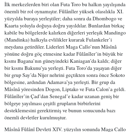
İlk merkezlerden biri olan Futa Toro bu halkın yayılışında
önemli bir rol oynamıştır. Fûlânîler yüksek olasılıkla XI.
yüzyılda buraya yerleştiler; daha sonra da Dhombogo ve
Kaarta yoluyla doğuya doğru yayıldılar. Bunlardan birkaç
kabile bu bölgelerde kalırken diğerleri yerleşik Mandingo
(Mandinka) halkıyla evlilikler kurarak Fulankeler’i
meydana getirdiler. Liderleri Maga Callo’nun Mâsînâ
yönüne doğru göç etmesine kadar Fûlânîler’in büyük bir
kısmı Bagana’nın güneyindeki Kaniagan’da kaldı; diğer
bir kısmı Bakunu’ya yerleşti. Futa Toro’da yaşayan diğer
bir grup Say’da Nijer nehrini geçtikten sonra önce Sokoto
bölgesine, ardından Adamava’ya yerleşti. Bir grup da
Mâsînâ yöresinden Dogon, Liptako ve Futa Calon’a geldi.
Fûlânîler’in Çad’dan Senegal’e kadar uzanan geniş bir
bölgeye yayılması çeşitli grupların birbirlerini
desteklemesini gerektirmiş ve bunun sonucunda bazı
önemli devletler kurulmuştur.
Mâsînâ Fûlânî Devleti XIV. yüzyılın sonunda Maga Callo