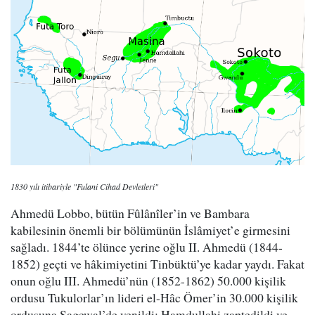
1830 yılı itibariyle "Fulani Cihad Devletleri"
Ahmedü Lobbo, bütün Fûlânîler’in ve Bambara
kabilesinin önemli bir bölümünün İslâmiyet’e girmesini
sağladı. 1844’te ölünce yerine oğlu II. Ahmedü (1844-
1852) geçti ve hâkimiyetini Tinbüktü’ye kadar yaydı. Fakat
onun oğlu III. Ahmedü’nün (1852-1862) 50.000 kişilik
ordusu Tukulorlar’ın lideri el-Hâc Ömer’in 30.000 kişilik
ordusuna Sagewal’de yenildi; Hamdullahi zaptedildi ve