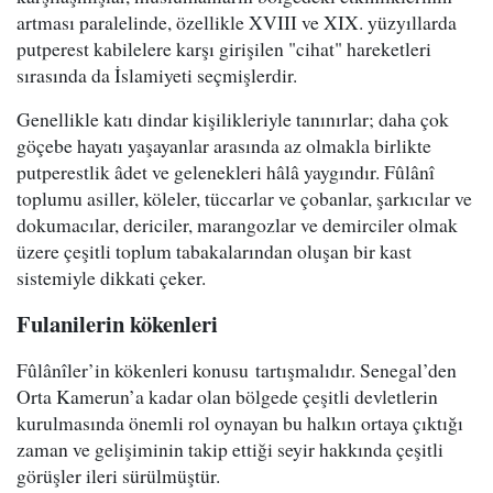
artması paralelinde, özellikle XVIII ve XIX. yüzyıllarda
putperest kabilelere karşı girişilen "cihat" hareketleri
sırasında da İslamiyeti seçmişlerdir.
Genellikle katı dindar kişilikleriyle tanınırlar; daha çok
göçebe hayatı yaşayanlar arasında az olmakla birlikte
putperestlik âdet ve gelenekleri hâlâ yaygındır. Fûlânî
toplumu asiller, köleler, tüccarlar ve çobanlar, şarkıcılar ve
dokumacılar, dericiler, marangozlar ve demirciler olmak
üzere çeşitli toplum tabakalarından oluşan bir kast
sistemiyle dikkati çeker.
Fulanilerin kökenleri
Fûlânîler’in kökenleri konusu tartışmalıdır. Senegal’den
Orta Kamerun’a kadar olan bölgede çeşitli devletlerin
kurulmasında önemli rol oynayan bu halkın ortaya çıktığı
zaman ve gelişiminin takip ettiği seyir hakkında çeşitli
görüşler ileri sürülmüştür.