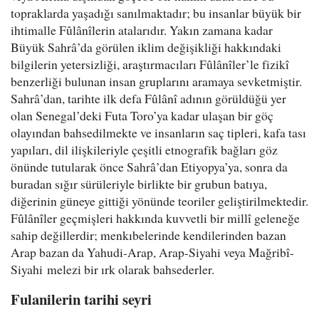
topraklarda yaşadığı sanılmaktadır; bu insanlar büyük bir
ihtimalle Fûlânîlerin atalarıdır. Yakın zamana kadar
Büyük Sahrâ’da görülen iklim değişikliği hakkındaki
bilgilerin yetersizliği, araştırmacıları Fûlânîler’le fizikî
benzerliği bulunan insan gruplarını aramaya sevketmiştir.
Sahrâ’dan, tarihte ilk defa Fûlânî adının görüldüğü yer
olan Senegal’deki Futa Toro’ya kadar ulaşan bir göç
olayından bahsedilmekte ve insanların saç tipleri, kafa tası
yapıları, dil ilişkileriyle çeşitli etnografik bağları göz
önünde tutularak önce Sahrâ’dan Etiyopya’ya, sonra da
buradan sığır sürüleriyle birlikte bir grubun batıya,
diğerinin güneye gittiği yönünde teoriler geliştirilmektedir.
Fûlânîler geçmişleri hakkında kuvvetli bir millî geleneğe
sahip değillerdir; menkıbelerinde kendilerinden bazan
Arap bazan da Yahudi-Arap, Arap-Siyahi veya Mağribî-
Siyahi melezi bir ırk olarak bahsederler.
Fulanilerin tarihi seyri