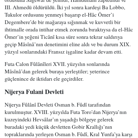
III. Ahmedü öldürüldü. İki yıl sonra kardeşi Ba Lobbo,
Tukulor ordusunu yenmeyi başarıp el-Hâc Ömer’i
Degembere’de bir mağaraya sığınmak ve kuvvetli bir
ihtimalle orada intihar etmek zorunda bıraktıysa da el-Hâc
Ömer’in yeğeni Ticânî kısa süre sonra tekrar saldırıya
geçip Mâsînâ’nın denetimini eline aldı ve bu durum XIX.
yüzyıl sonlarındaki Fransız işgaline kadar devam etti.
Futa Calon Fûlânîleri XVII. yüzyılın sonlarında
Mâsînâ’dan gelerek buraya yerleştiler; yeterince
güçlenince de iktidarı ele geçirdiler.
Nijerya Fulani Devleti
Nijerya Fûlânî Devleti Osman b. Fûdî tarafından
kurulmuştur. XVIII. yüzyılda Futa Toro’dan Nijerya’nın
kuzeyindeki Hevsâlar’ın yaşadığı bölgeye gelerek
buradaki yedi küçük devletten Gobir Krallığı’nın
topraklarında yerleşen Osman b. Fûdî, Kral Yunfa’ya karşı