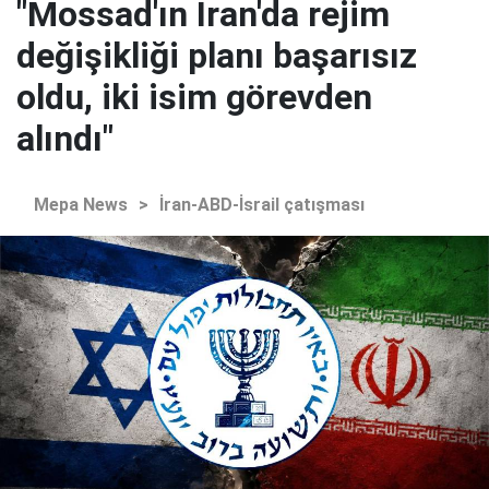
"Mossad'ın İran'da rejim
değişikliği planı başarısız
oldu, iki isim görevden
alındı"
Mepa News
>
İran-ABD-İsrail çatışması