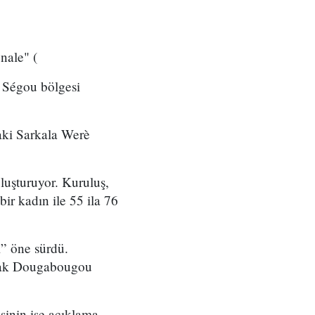
nale" (
n Ségou bölgesi
aki Sarkala Werè
luşturuyor. Kuruluş,
ir kadın ile 55 ila 76
ı” öne sürdü.
arak Dougabougou
işinin ise açıklama