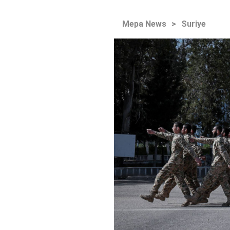
Mepa News
>
Suriye