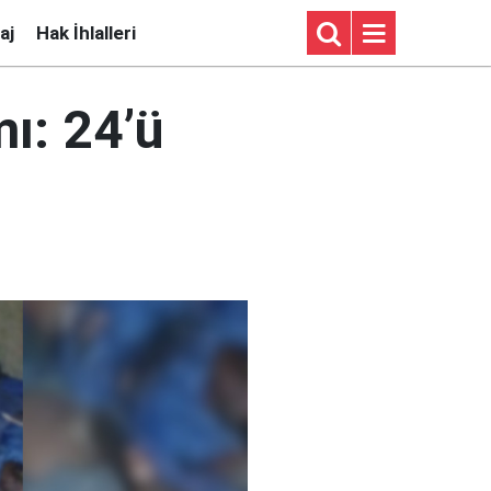
aj
Hak İhlalleri
ı: 24’ü