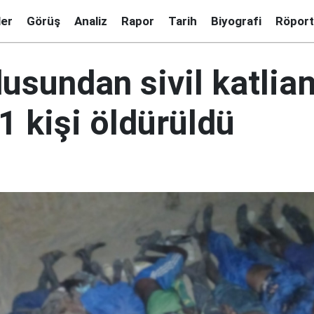
ler
Görüş
Analiz
Rapor
Tarih
Biyografi
Röport
usundan sivil katliam
1 kişi öldürüldü