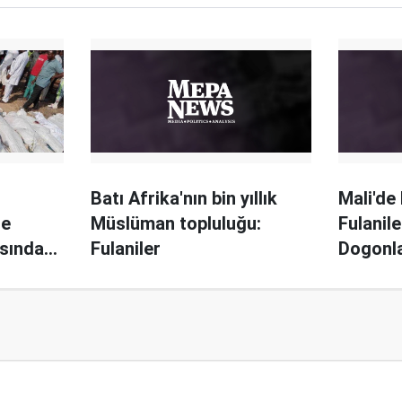
Batı Afrika'nın bin yıllık
Mali'd
re
Müslüman topluluğu:
Fulanil
ısında
Fulaniler
Dogonla
ü"