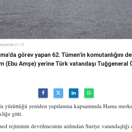
Perşembe 21:13
ama'da görev yapan 62. Tümen'in komutanlığını de
m (Ebu Amşe) yerine Türk vatandaşı Tuğgenera
uda yürüttüğü yeniden yapılanma kapsamında Hama merke
iğe gitti.
ed rejiminin devrilmesinin ardından Suriye vatandaşlığı