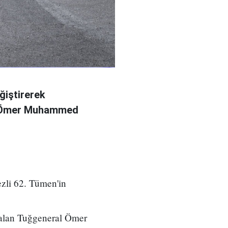
ğiştirerek
l Ömer Muhammed
zli 62. Tümen'in
 alan Tuğgeneral Ömer