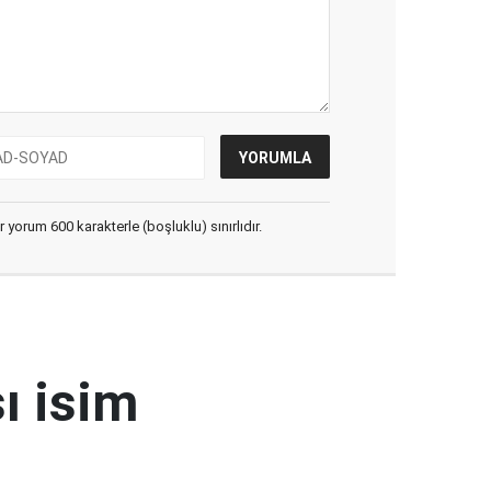
yorum 600 karakterle (boşluklu) sınırlıdır.
ı isim