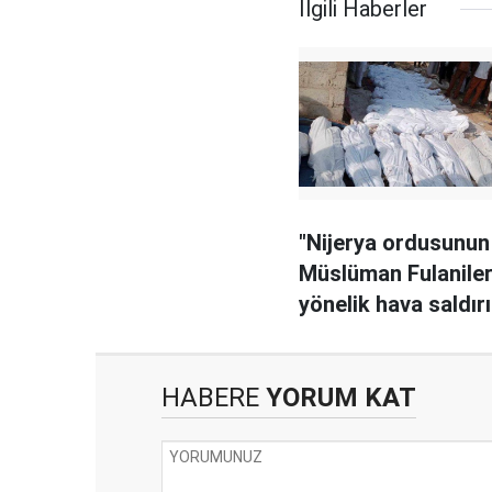
İlgili Haberler
"Nijerya ordusunun
Müslüman Fulanile
yönelik hava saldır
100'e yakın kişi öld
HABERE
YORUM KAT