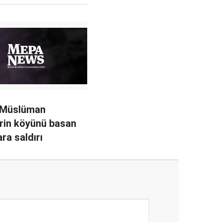
e Müslüman
erin köyünü basan
ra saldırı