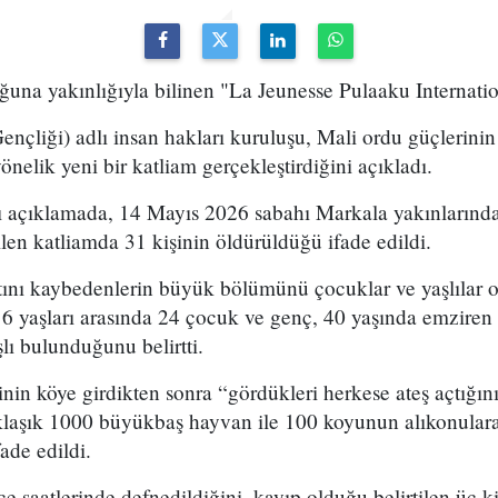
ğuna yakınlığıyla bilinen "La Jeunesse Pulaaku Internatio
ençliği) adlı insan hakları kuruluşu, Mali ordu güçlerini
yönelik yeni bir katliam gerçekleştirdiğini açıkladı.
 açıklamada, 14 Mayıs 2026 sabahı Markala yakınlarınd
ilen katliamda 31 kişinin öldürüldüğü ifade edildi.
ını kaybedenlerin büyük bölümünü çocuklar ve yaşlılar o
 16 yaşları arasında 24 çocuk ve genç, 40 yaşında emziren b
şlı bulunduğunu belirtti.
inin köye girdikten sonra “gördükleri herkese ateş açtığın
klaşık 1000 büyükbaş hayvan ile 100 koyunun alıkonul
ade edildi.
e saatlerinde defnedildiğini, kayıp olduğu belirtilen üç k