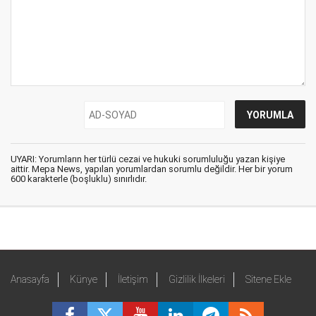
UYARI: Yorumların her türlü cezai ve hukuki sorumluluğu yazan kişiye
aittir. Mepa News, yapılan yorumlardan sorumlu değildir. Her bir yorum
600 karakterle (boşluklu) sınırlıdır.
Anasayfa
Künye
İletişim
Gizlilik İlkeleri
Sitene Ekle