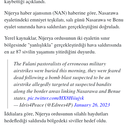
kaybettiği açıklandı.
Nijerya haber ajansının (NAN) haberine göre, Nasarawa
eyaletindeki emniyet teşkilatı, salı günü Nasarawa ve Benu
eyalet sınırında hava saldırıları gerçekleştiğini doğruladı.
Yerel kaynaklar, Nijerya ordusunun iki eyaletin sınır
bölgesinde "yanlışlıkla" gerçekleştirdiği hava saldırısında
en az 87 sivilin yaşamını yitirdiğini duyurdu.
The Fulani pastoralists of erroneous military
airstrikes were buried this morning, they were feared
dead following a bomb blast suspected to be an
airstrike allegedly targeted at suspected bandits
along the border areas linking Nasarawa and Benue
states.
pic.twitter.com/HX8Hiiujyk
— Idris4Peace (@Edrees4P)
January 26, 2023
İddialara göre, Nijerya ordusunun silahlı haydutları
hedeflediği saldırıda bölgedeki siviller hedef oldu.