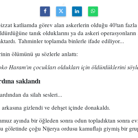
 bizzat katliamda görev alan askerlerin olduğu 40'tan fazl
ldürdüğüne tanık olduklarını ya da askeri operasyonların
aktardı. Tahminler toplamda binlerle ifade ediliyor...
rinin ölümünü şu sözlerle anlattı:
Boko Haram'ın çocukları oldukları için öldürdüklerini söyle
rdına saklandı
rdından da silah sesleri...
 arkasına gizlendi ve dehşet içinde donakaldı.
mmuz ayında bir öğleden sonra odun topladıktan sonra evi
su göletinde çoğu Nijerya ordusu kamuflajı giymiş bir grup 