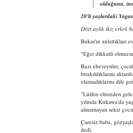
olduğunu, ins
20'li yaşlardaki Yag
Dört aylık ikiz erkek 
Bukar'ın anlattıkları es
"Eğer dikkatli olmazsa
Bazı ebeveynler, çocukl
bırakıldıklarını aktar
olamadıklarını dile get
"Lütfen elinizden gele
yılında Kukawa'da yaşa
alınamayan sekiz çocu
Çaresiz baba, gözyaşla
dedi.