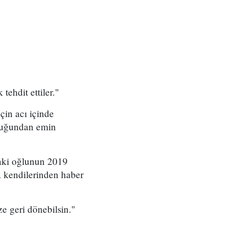
ehdit ettiler."
çin acı içinde
lduğundan emin
daki oğlunun 2019
a kendilerinden haber
e geri dönebilsin."