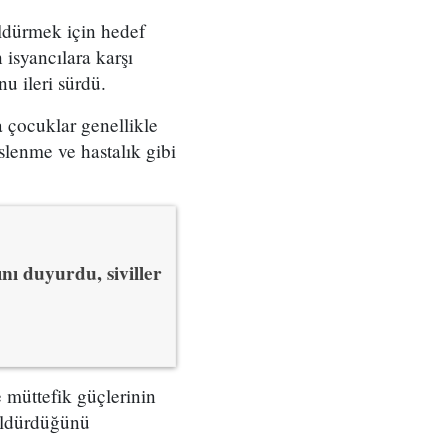
öldürmek için hedef
 isyancılara karşı
u ileri sürdü.
a çocuklar genellikle
eslenme ve hastalık gibi
ı duyurdu, siviller
 müttefik güçlerinin
 öldürdüğünü