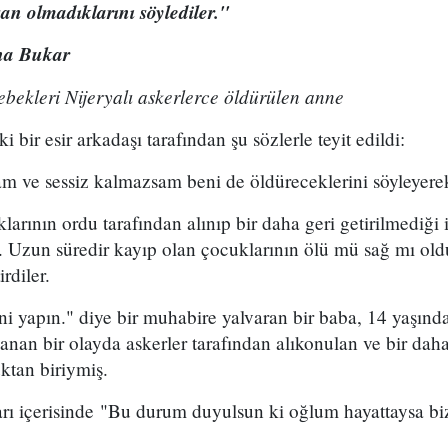
an olmadıklarını söylediler."
ana Bukar
bebekleri Nijeryalı askerlerce öldürülen anne
ki bir esir arkadaşı tarafından şu sözlerle teyit edildi:
m ve sessiz kalmazsam beni de öldüreceklerini söyleyerek t
arının ordu tarafından alınıp bir daha geri getirilmediği i
dı. Uzun süredir kayıp olan çocuklarının ölü mü sağ mı o
irdiler.
ni yapın." diye bir muhabire yalvaran bir baba, 14 yaşın
nan bir olayda askerler tarafından alıkonulan ve bir dah
ktan biriymiş.
rı içerisinde "Bu durum duyulsun ki oğlum hayattaysa biz