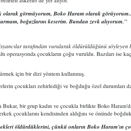
belirten askerler de yer alıyor.
k olarak görmüyorum, Boko Haram olarak görüyorum...
vurmam, boğazlarını keserim. Bundan zevk alıyorum."
isyancılar tarafından vurularak öldürüldüğünü söyleyen b
tı operasyonda çocukların çoğu vuruldu. Bazıları ise kaç
dürmek için bir dizi yöntem kullanmış.
erlerin çocukları zehirlediği ve boğduğu özel durumları da
a Bukar, bir grup kadın ve çocukla birlikte Boko Haram'd
z erkek çocuklarını kendisinden aldığını ve önünde boğdukl
ekleri öldürdüklerini, çünkü onların Boko Haram'ın ço