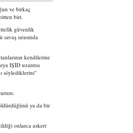
uğun ve birkaç
hitten biri.
ttefik güvenlik
ü savaş sırasında
tanlarının kendilerine
eya IŞİD uzantısı
nı söylediklerini"
 durum.
öldürdüğünü ya da bir
ldiği onlarca askeri