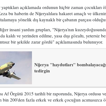
ler yaptıkları açıklamada ordunun hiçbir zaman çocukları 
Keza bu haberin de Nijeryalılara hakaret amaçlı ve ülkenin
talamaya yönelik dış kaynaklı bir çabanın parçası olduğun
 diğer insani yardım grupları, "Nijerya'nın kuzeydoğusund
nda kaldı ve yerinden edilme, yasa dışı gözaltı, yetersiz b
ntısız bir şekilde zarar gördü" açıklamasında bulunuyor.
Nijerya "haydutları" bombalayacağın
tedirgin
ı Af Örgütü 2015 tarihli bir raporunda, Nijerya ordusu ve
nan bin 200'den fazla erkek ve erkek çocuğun acımasızca