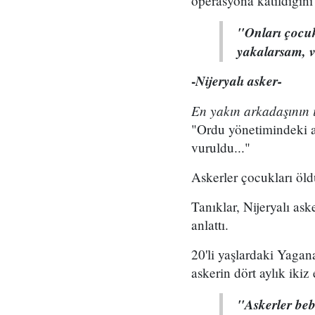
operasyona katıldığını 
"Onları çocu
yakalarsam, 
-
Nijeryalı asker-
En yakın arkadaşının 
"Ordu yönetimindeki al
vuruldu..."
Askerler çocukları öl
Tanıklar, Nijeryalı ask
anlattı.
20'li yaşlardaki Yagan
askerin dört aylık iki
"Askerler beb