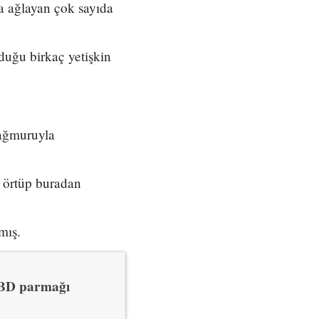
da ağlayan çok sayıda
duğu birkaç yetişkin
yağmuruyla
a örtüp buradan
kmış.
 ABD parmağı