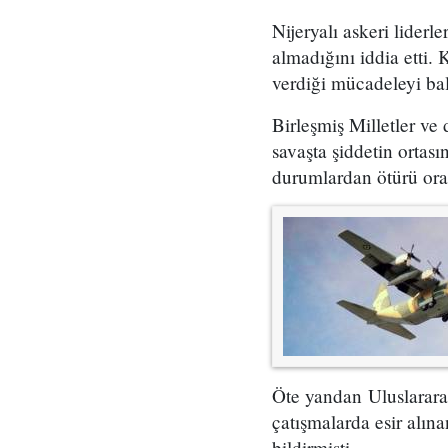
Nijeryalı askeri lider
almadığını iddia etti. 
verdiği mücadeleyi bal
Birleşmiş Milletler ve
savaşta şiddetin ortası
durumlardan ötürü ora
Öte yandan Uluslararas
çatışmalarda esir alı
bildirmişti.