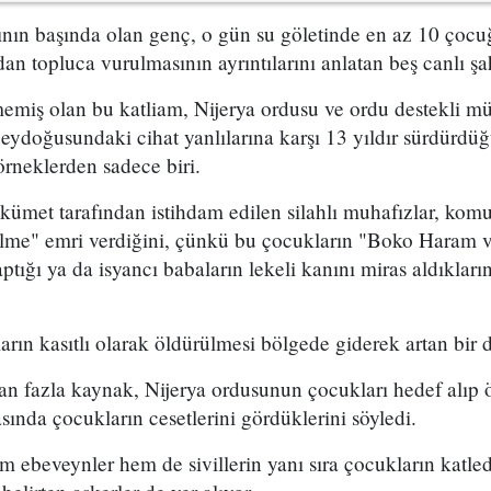
rının başında olan genç, o gün su göletinde en az 10 çoc
dan topluca vurulmasının ayrıntılarını anlatan beş canlı şa
emiş olan bu katliam, Nijerya ordusu ve ordu destekli mü
eydoğusundaki cihat yanlılarına karşı 13 yıldır sürdürdüğ
 örneklerden sadece biri.
ükümet tarafından istihdam edilen silahlı muhafızlar, komu
silme" emri verdiğini, çünkü bu çocukların "Boko Haram v
yaptığı ya da isyancı babaların lekeli kanını miras aldıkları
arın kasıtlı olarak öldürülmesi bölgede giderek artan bir
an fazla kaynak, Nijerya ordusunun çocukları hedef alıp 
sında çocukların cesetlerini gördüklerini söyledi.
 ebeveynler hem de sivillerin yanı sıra çocukların katledi