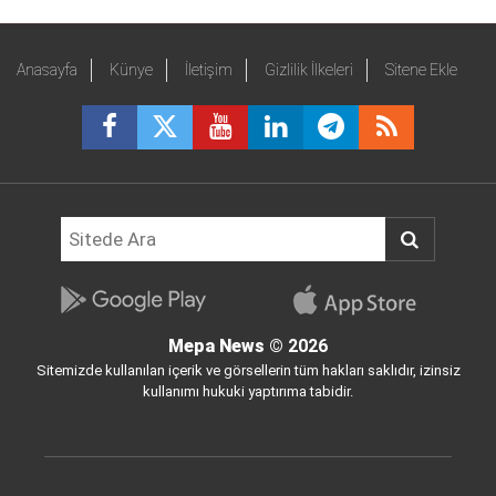
Anasayfa
Künye
İletişim
Gizlilik İlkeleri
Sitene Ekle
Mepa News
© 2026
Sitemizde kullanılan içerik ve görsellerin tüm hakları saklıdır, izinsiz
kullanımı hukuki yaptırıma tabidir.