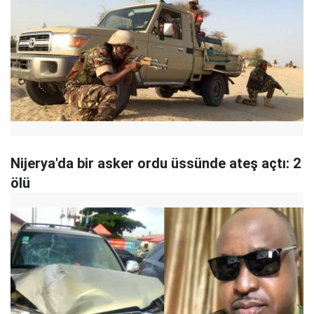
Nijerya'da bir asker ordu üssünde ateş açtı: 2
ölü