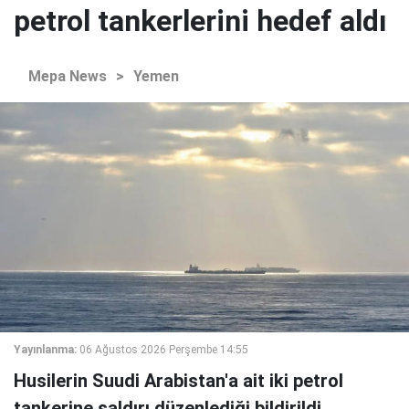
petrol tankerlerini hedef aldı
Mepa News
>
Yemen
Yayınlanma:
06 Ağustos 2026 Perşembe 14:55
Husilerin Suudi Arabistan'a ait iki petrol
tankerine saldırı düzenlediği bildirildi.