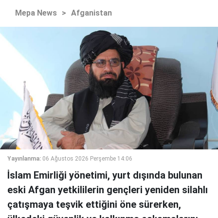
Mepa News
>
Afganistan
Yayınlanma:
06 Ağustos 2026 Perşembe 14:06
İslam Emirliği yönetimi, yurt dışında bulunan
eski Afgan yetkililerin gençleri yeniden silahlı
çatışmaya teşvik ettiğini öne sürerken,