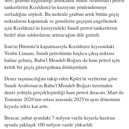
Seri, grubun uyguladığı ablukanın Suudi Arabistan'ı petrol
tankerlerini Kızıldeniz'in kuzeyine yönlendirmeye
zorladığını söyledi. Bu nedenle grubun artık bütün geçiş
noktalarını kapatmak ve gemilerin geçişini engellemek
için Kızıldeniz'in kuzeyindeki Suudi petrol tankerlerini
hedef alan saldırılarını artıracağını dile getirdi.
İran'ın Hürmüz'ü kapatmasıyla Kızıldeniz kıyısındaki
Yenbu Limanı, Suudi petrolünün başlıca çıkış noktası
haline gelmiş, Babu'l Mendeb Boğazı da ham petrol için
kritik bir geçiş güzergahına dönüşmüştü.
Deniz taşımacılığını takip eden Kpler'in verilerine göre
Suudi Arabistan'ın Babu'l Mendeb Boğazı üzerinden
deniz yoluyla gerçekleştirdiği ham petrol ihracatı, Mart ile
Temmuz 2026'nın ortası arasında 2025'in aynı dönemine
kıyasla sekiz kat arttı.
İhracat, şubat ayındaki 7 milyon varile kıyasla haziran
ayında yaklaşık 100 milyon varile yükseldi.