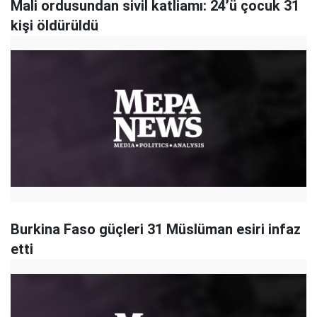
Mali ordusundan sivil katliamı: 24’ü çocuk 31
kişi öldürüldü
Burkina Faso güçleri 31 Müslüman esiri infaz
etti