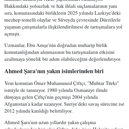
Hakkındaki yolsuzluk ve hak ihlali suçlamalarının yanı
sıra, komutasındaki birliklerin 2025 yılında Lazkiye'deki
mezhep temelli olaylar ve Süveyda çevresinde Dürzilerle
yaşanan çatışmalarla ilişkilendirilmesi de tartışmalara yol
açmıştı.
Uzmanlar, Ebu Amşe'nin doğrudan muharip birlik
komutanlığından alınmasının bu tartışmaların etkisini
azaltmaya yönelik bir adım olabileceğini değerlendiriyor.
Ahmed Şara'nın yakın isimlerinden biri
Yeni komutan Ömer Muhammed Çiftçi, "Muhtar Türki"
ismiyle de tanınıyor. 1980 yılında Osmaniye ilinde
dünyaya gelen Çiftçi'nin geçmişi 2004 yılında
Afganistan'a kadar uzanıyor. Suriye'deki savaş sürecine ise
2012 yılında katıldığı belirtiliyor.
Ahmed Şara'nın uzun yıllardır yakın çalışma
arkadaşlarından biri olan Çiftçi, daha önce Halep'te askeri