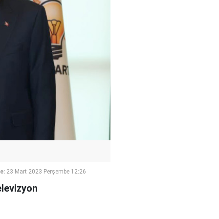
e:
23 Mart 2023 Perşembe 12:26
elevizyon