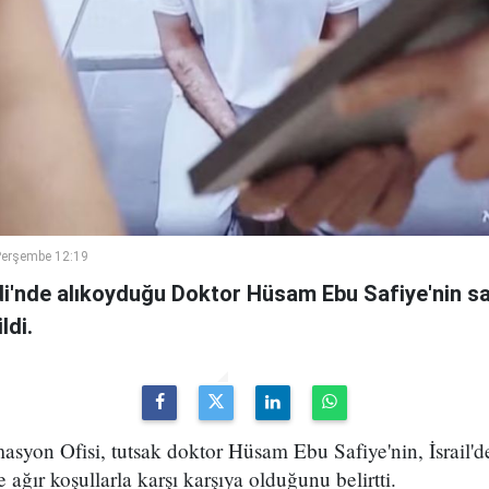
Perşembe 12:19
ridi'nde alıkoyduğu Doktor Hüsam Ebu Safiye'nin 
ldi.
ormasyon Ofisi, tutsak doktor Hüsam Ebu Safiye'nin, İsrail'
ağır koşullarla karşı karşıya olduğunu belirtti.