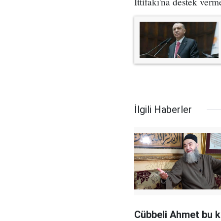
İttifakı'na destek verm
İlgili Haberler
Cübbeli Ahmet bu 