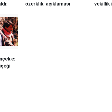
ldı:
özerklik' açıklaması
vekillik
nçek'e:
içeği