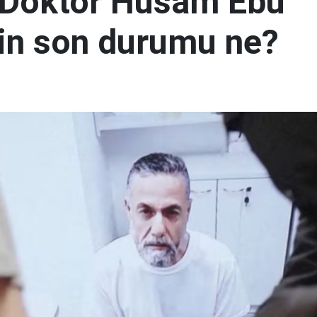
 Doktor Hüsam Ebu
nin son durumu ne?