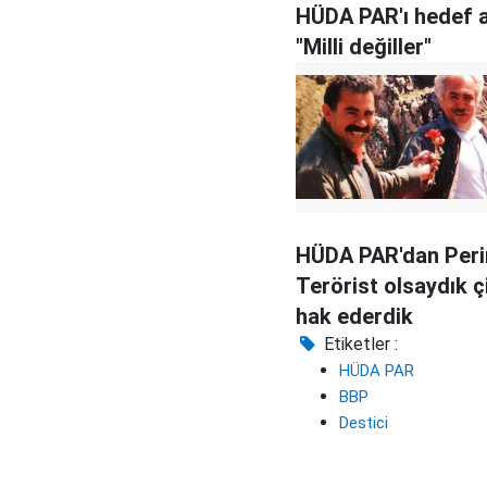
HÜDA PAR'ı hedef a
"Milli değiller"
HÜDA PAR'dan Peri
Terörist olsaydık ç
hak ederdik
Etiketler :
HÜDA PAR
BBP
Destici