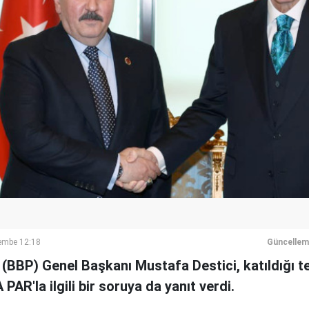
embe 12:18
Güncellem
i (BBP) Genel Başkanı Mustafa Destici, katıldığı t
AR'la ilgili bir soruya da yanıt verdi.