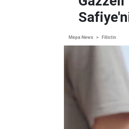
Gazzeli
Safiye'
Mepa News
>
Filistin