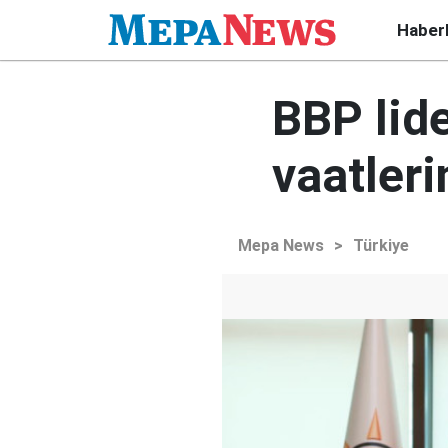
Haber
BBP lide
vaatler
Mepa News
>
Türkiye