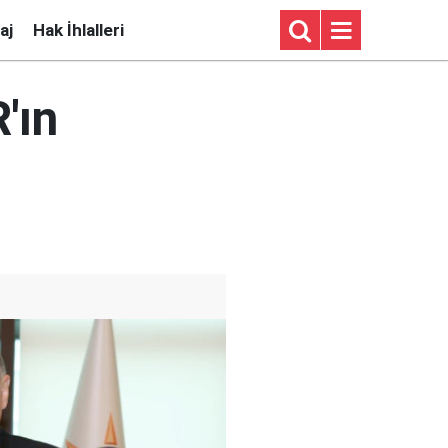
aj
Hak İhlalleri
'ın