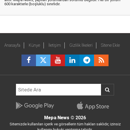
600 karakterle (boşluklu) sınırlıdır.
Anasayfa
Künye
İletişim
Gizlilik İlkeleri
Sitene Ekle
Mepa News
© 2026
Sitemizde kullanılan içerik ve görsellerin tüm hakları saklıdır, izinsiz
kullanımı hukuki yaptırıma tabidir.