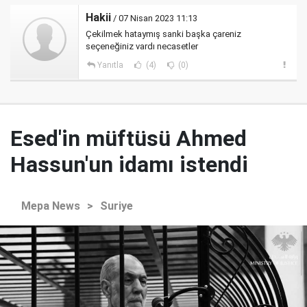
Hakii
/ 07 Nisan 2023 11:13
Çekilmek hataymış sanki başka çareniz
seçeneğiniz vardı necasetler
Yanıtla
(4)
(0)
Esed'in müftüsü Ahmed
Hassun'un idamı istendi
Mepa News
>
Suriye