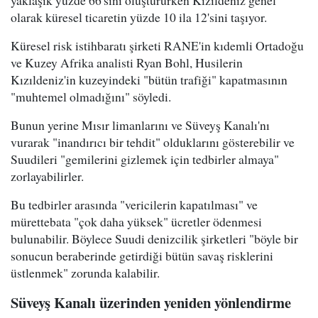
yaklaşık yüzde 66'sını oluştururken Kızıldeniz genel
olarak küresel ticaretin yüzde 10 ila 12'sini taşıyor.
Küresel risk istihbaratı şirketi RANE'in kıdemli Ortadoğu
ve Kuzey Afrika analisti Ryan Bohl, Husilerin
Kızıldeniz'in kuzeyindeki "bütün trafiği" kapatmasının
"muhtemel olmadığını" söyledi.
Bunun yerine Mısır limanlarını ve Süveyş Kanalı'nı
vurarak "inandırıcı bir tehdit" olduklarını gösterebilir ve
Suudileri "gemilerini gizlemek için tedbirler almaya"
zorlayabilirler.
Bu tedbirler arasında "vericilerin kapatılması" ve
mürettebata "çok daha yüksek" ücretler ödenmesi
bulunabilir. Böylece Suudi denizcilik şirketleri "böyle bir
sonucun beraberinde getirdiği bütün savaş risklerini
üstlenmek" zorunda kalabilir.
Süveyş Kanalı üzerinden yeniden yönlendirme