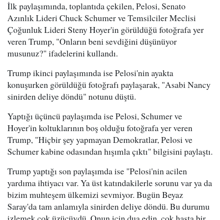
İlk paylaşımında, toplantıda çekilen, Pelosi, Senato
Azınlık Lideri Chuck Schumer ve Temsilciler Meclisi
Çoğunluk Lideri Steny Hoyer'in görüldüğü fotoğrafa yer
veren Trump, "Onların beni sevdiğini düşünüyor
musunuz?" ifadelerini kullandı.
Trump ikinci paylaşımında ise Pelosi'nin ayakta
konuşurken görüldüğü fotoğrafı paylaşarak, "Asabi Nancy
sinirden deliye döndü" notunu düştü.
Yaptığı üçüncü paylaşımda ise Pelosi, Schumer ve
Hoyer'in koltuklarının boş olduğu fotoğrafa yer veren
Trump, "Hiçbir şey yapmayan Demokratlar, Pelosi ve
Schumer kabine odasından hışımla çıktı" bilgisini paylaştı.
Trump yaptığı son paylaşımda ise "Pelosi'nin acilen
yardıma ihtiyacı var. Ya üst katındakilerle sorunu var ya da
bizim muhteşem ülkemizi sevmiyor. Bugün Beyaz
Saray'da tam anlamıyla sinirden deliye döndü. Bu durumu
izlemek çok üzücüydü. Onun için dua edin, çok hasta bir