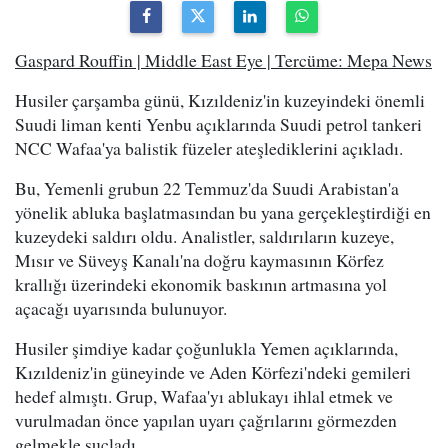
Gaspard Rouffin | Middle East Eye | Tercüme: Mepa News
Husiler çarşamba günü, Kızıldeniz'in kuzeyindeki önemli
Suudi liman kenti Yenbu açıklarında Suudi petrol tankeri
NCC Wafaa'ya balistik füzeler ateşlediklerini açıkladı.
Bu, Yemenli grubun 22 Temmuz'da Suudi Arabistan'a
yönelik abluka başlatmasından bu yana gerçekleştirdiği en
kuzeydeki saldırı oldu. Analistler, saldırıların kuzeye,
Mısır ve Süveyş Kanalı'na doğru kaymasının Körfez
krallığı üzerindeki ekonomik baskının artmasına yol
açacağı uyarısında bulunuyor.
Husiler şimdiye kadar çoğunlukla Yemen açıklarında,
Kızıldeniz'in güneyinde ve Aden Körfezi'ndeki gemileri
hedef almıştı. Grup, Wafaa'yı ablukayı ihlal etmek ve
vurulmadan önce yapılan uyarı çağrılarını görmezden
gelmekle suçladı.