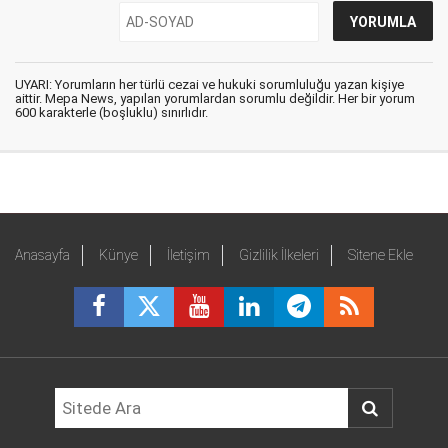
UYARI: Yorumların her türlü cezai ve hukuki sorumluluğu yazan kişiye
aittir. Mepa News, yapılan yorumlardan sorumlu değildir. Her bir yorum
600 karakterle (boşluklu) sınırlıdır.
Anasayfa
Künye
İletişim
Gizlilik İlkeleri
Sitene Ekle