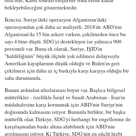
olsa bile, Kabil sonrası eleştiriler sona erene kadar
bekleyebileceğini göstermektedir.
İkincisi, Suriye'deki operasyon Afganistan'daki
operasyondan çok daha az maliyetli. 2018'de ABD'nin
Afganistan'da 15 bin askeri varken, çekilmeden önce bu
sayı 4 bine düştü. SDG'yi destekleyen ise yalnızca 900
personeli var. Buna ek olarak, Suriye, IŞİD'in
"halifeliğinin" büyük ölçüde yok edilmesi dolayısıyla
Amerikan kayıplarının düşük olduğu ve Biden'ın geri
çekilmesi için daha az iç baskıyla karşı karşıya olduğu bir
saha durumunda.
Bunun ardından uluslararası boyut var. Başlıca bölgesel
müttefikler - özellikle İsrail ve Suudi Arabistan - İran'ın
müdahalesine karşı korunmak için ABD'nin Suriye'nin
doğusunda kalmasını istiyor. Bununla birlikte, bir başka
müttefik olan Türkiye, SDG'yi herhangi bir engellenme ile
karşılaşmadan baskı altına alabilmek için ABD'nin
ayrılmasını istiyor. Ki Türkiye, SDG'nin en güçlü hizbi