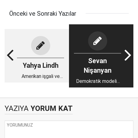
Önceki ve Sonraki Yazılar
Sevan
Yahya Lindh
Nişanyan
Amerikan işgali ve
Demokratik modelin
Afganistan'daki savaş
iflası
suçları
YAZIYA
YORUM KAT