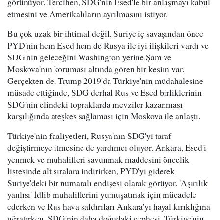
görünüyor. Tercihen, SDG'nin Esed'le bir anlaşmayı kabul
etmesini ve Amerikalıların ayrılmasını istiyor.
Bu çok uzak bir ihtimal değil. Suriye iç savaşından önce
PYD'nin hem Esed hem de Rusya ile iyi ilişkileri vardı ve
SDG'nin geleceğini Washington yerine Şam ve
Moskova'nın koruması altında gören bir kesim var.
Gerçekten de, Trump 2019'da Türkiye'nin müdahalesine
müsade ettiğinde, SDG derhal Rus ve Esed birliklerinin
SDG'nin elindeki topraklarda mevziler kazanması
karşılığında ateşkes sağlaması için Moskova ile anlaştı.
Türkiye'nin faaliyetleri, Rusya'nın SDG'yi taraf
değiştirmeye itmesine de yardımcı oluyor. Ankara, Esed'i
yenmek ve muhalifleri savunmak maddesini öncelik
listesinde alt sıralara indirirken, PYD'yi giderek
Suriye'deki bir numaralı endişesi olarak görüyor. 'Aşırılık
yanlısı' İdlib muhaliflerini yumuşatmak için mücadele
ederken ve Rus hava saldırıları Ankara'yı hayal kırıklığına
uğratırken, SDG'nin daha doğudaki cephesi, Türkiye'nin