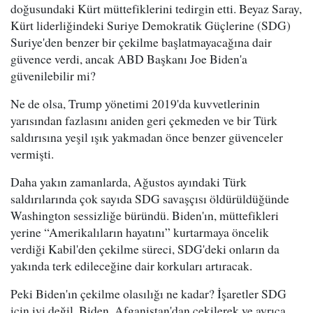
doğusundaki Kürt müttefiklerini tedirgin etti. Beyaz Saray,
Kürt liderliğindeki Suriye Demokratik Güçlerine (SDG)
Suriye'den benzer bir çekilme başlatmayacağına dair
güvence verdi, ancak ABD Başkanı Joe Biden'a
güvenilebilir mi?
Ne de olsa, Trump yönetimi 2019'da kuvvetlerinin
yarısından fazlasını aniden geri çekmeden ve bir Türk
saldırısına yeşil ışık yakmadan önce benzer güvenceler
vermişti.
Daha yakın zamanlarda, Ağustos ayındaki Türk
saldırılarında çok sayıda SDG savaşçısı öldürüldüğünde
Washington sessizliğe büründü. Biden'ın, müttefikleri
yerine “Amerikalıların hayatını” kurtarmaya öncelik
verdiği Kabil'den çekilme süreci, SDG'deki onların da
yakında terk edileceğine dair korkuları artıracak.
Peki Biden'ın çekilme olasılığı ne kadar? İşaretler SDG
için iyi değil. Biden, Afganistan'dan çekilerek ve ayrıca