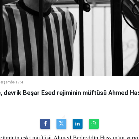
Perşembe 17:41
 devrik Beşar Esed rejiminin müftüsü Ahmed Has
 rejiminin eski müftüsü Ahmed Bedreddin Hassun'un yarg