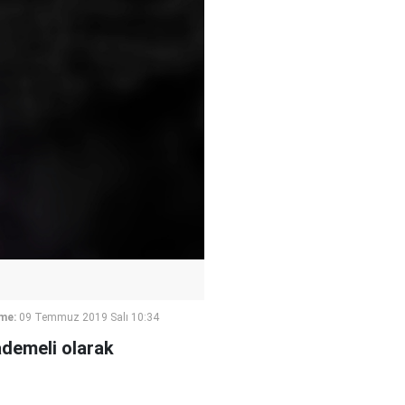
me:
09 Temmuz 2019 Salı 10:34
ademeli olarak