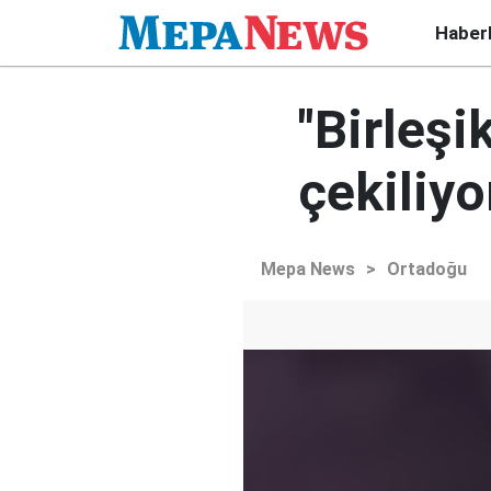
Haber
"Birleşi
çekiliyo
Mepa News
>
Ortadoğu