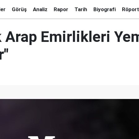
ler
Görüş
Analiz
Rapor
Tarih
Biyografi
Röport
k Arap Emirlikleri Ye
r"