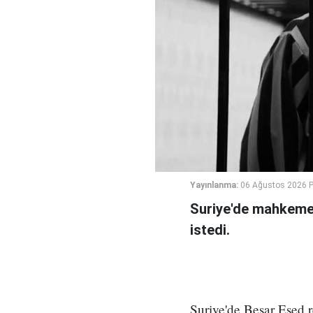
Yayınlanma:
06 Ağustos 2026 
Suriye'de mahkeme,
istedi.
Suriye'de Beşar Esed