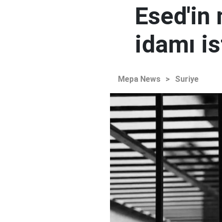
Esed'in
idamı is
Mepa News
>
Suriye