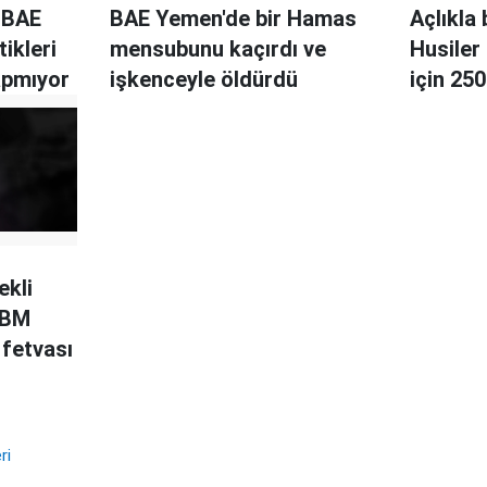
 BAE
BAE Yemen'de bir Hamas
Açlıkla
ikleri
mensubunu kaçırdı ve
Husiler
apmıyor
işkenceyle öldürdü
için 250
ekli
 BM
 fetvası
ri