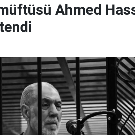
 müftüsü Ahmed Has
tendi