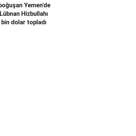
 boğuşan Yemen'de
 Lübnan Hizbullahı
 bin dolar topladı