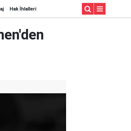
aj
Hak İhlalleri
men'den