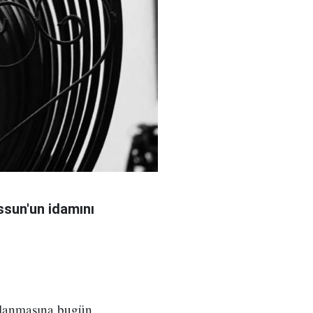
sun'un idamını
ılanmasına bugün