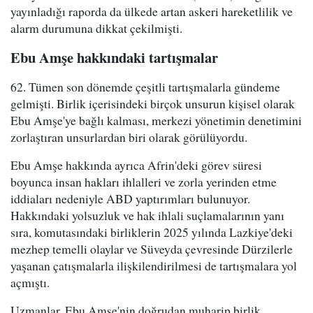
yayınladığı raporda da ülkede artan askeri hareketlilik ve
alarm durumuna dikkat çekilmişti.
Ebu Amşe hakkındaki tartışmalar
62. Tümen son dönemde çeşitli tartışmalarla gündeme
gelmişti. Birlik içerisindeki birçok unsurun kişisel olarak
Ebu Amşe'ye bağlı kalması, merkezi yönetimin denetimini
zorlaştıran unsurlardan biri olarak görülüyordu.
Ebu Amşe hakkında ayrıca Afrin'deki görev süresi
boyunca insan hakları ihlalleri ve zorla yerinden etme
iddiaları nedeniyle ABD yaptırımları bulunuyor.
Hakkındaki yolsuzluk ve hak ihlali suçlamalarının yanı
sıra, komutasındaki birliklerin 2025 yılında Lazkiye'deki
mezhep temelli olaylar ve Süveyda çevresinde Dürzilerle
yaşanan çatışmalarla ilişkilendirilmesi de tartışmalara yol
açmıştı.
Uzmanlar, Ebu Amşe'nin doğrudan muharip birlik