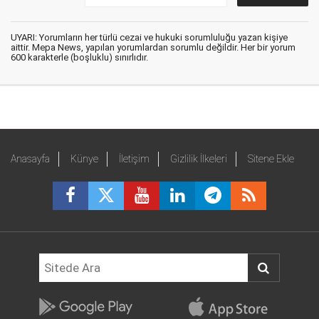
UYARI: Yorumların her türlü cezai ve hukuki sorumluluğu yazan kişiye
aittir. Mepa News, yapılan yorumlardan sorumlu değildir. Her bir yorum
600 karakterle (boşluklu) sınırlıdır.
Anasayfa
Künye
İletişim
Gizlilik İlkeleri
Sitene Ekle