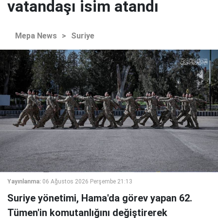
vatandaşı isim atandı
Mepa News
>
Suriye
Yayınlanma:
06 Ağustos 2026 Perşembe 21:13
Suriye yönetimi, Hama'da görev yapan 62.
Tümen'in komutanlığını değiştirerek