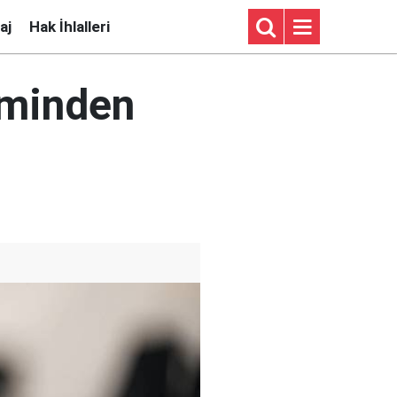
aj
Hak İhlalleri
jiminden