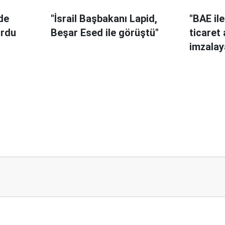
nde
"İsrail Başbakanı Lapid,
"BAE il
urdu
Beşar Esed ile görüştü"
ticaret
imzalay