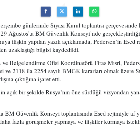
rşembe günlerinde Siyasi Kurul toplantısı çerçevesinde
n 29 Ağustos’ta BM Güvenlik Konseyi’nde gerçekleştirdi
ya ilişkin yapılan yazılı açıklamada, Pedersen’in Esed r
en uzaklaştığı bilgisi kaydedildi.
 ve Belgelendirme Ofisi Koordinatörü Firas Mısri, Peder
si ve 2118 ila 2254 sayılı BMGK kararları olmak üzere Sur
ışına çıktığına işaret etti.
’in açık bir şekilde Rusya’nın öne sürdüğü vizyondan yana
a BM Güvenlik Konseyi toplantısında Esed rejimiyle af ya
daha fazla görüşmeler yapmaya ve ilişkiler kurmaya istek