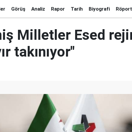
ler
Görüş
Analiz
Rapor
Tarih
Biyografi
Röport
iş Milletler Esed re
ır takınıyor"