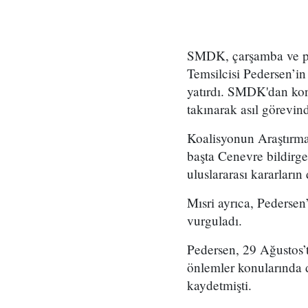
SMDK, çarşamba ve pe
Temsilcisi Pedersen’i
yatırdı. SMDK'dan konu
takınarak asıl görevind
Koalisyonun Araştırma
başta Cenevre bildirge
uluslararası kararların d
Mısri ayrıca, Pedersen
vurguladı.
Pedersen, 29 Ağustos’t
önlemler konularında 
kaydetmişti.