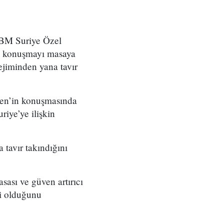
 BM Suriye Özel
ği konuşmayı masaya
ejiminden yana tavır
sen’in konuşmasında
iye’ye ilişkin
 tavır takındığını
sası ve güven artırıcı
li olduğunu