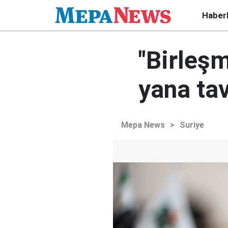
Haber
"Birleşm
yana tav
Mepa News
>
Suriye