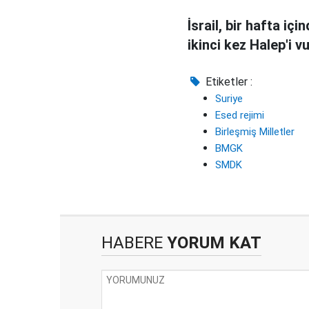
İsrail, bir hafta içi
ikinci kez Halep'i v
Etiketler :
Suriye
Esed rejimi
Birleşmiş Milletler
BMGK
SMDK
HABERE
YORUM KAT