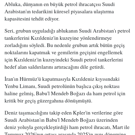
Abluka, dünyanın en büyük petrol ihracatçısı Suudi
Arabistan'ın tedarikini küresel piyasalara ulaştırma
kapasitesini tehdit ediyor.
Seri, grubun uyguladığı ablukanın Suudi Arabistan'ı petrol
tankerlerini Kızıldeniz'in kuzeyine yönlendirmeye
zorladığını söyledi. Bu nedenle grubun artık bütün geçiş
noktalarını kapatmak ve gemilerin geçişini engellemek
için Kızıldeniz'in kuzeyindeki Suudi petrol tankerlerini
hedef alan saldırılarını artıracağını dile getirdi.
İran'ın Hürmüz'ü kapatmasıyla Kızıldeniz kıyısındaki
Yenbu Limanı, Suudi petrolünün başlıca çıkış noktası
haline gelmiş, Babu'l Mendeb Boğazı da ham petrol için
kritik bir geçiş güzergahına dönüşmüştü.
Deniz taşımacılığını takip eden Kpler'in verilerine göre
Suudi Arabistan'ın Babu'l Mendeb Boğazı üzerinden
deniz yoluyla gerçekleştirdiği ham petrol ihracatı, Mart ile
Temmuz 2026'nın ortası arasında 2025'in aynı dönemine