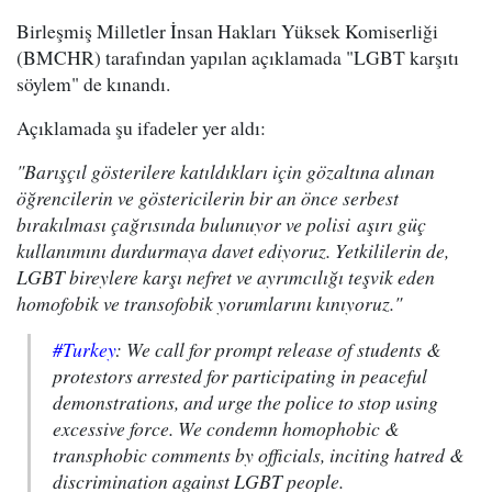
Birleşmiş Milletler İnsan Hakları Yüksek Komiserliği
(BMCHR) tarafından yapılan açıklamada "LGBT karşıtı
söylem" de kınandı.
Açıklamada şu ifadeler yer aldı:
"Barışçıl gösterilere katıldıkları için gözaltına alınan
öğrencilerin ve göstericilerin bir an önce serbest
bırakılması çağrısında bulunuyor ve polisi aşırı güç
kullanımını durdurmaya davet ediyoruz. Yetkililerin de,
LGBT bireylere karşı nefret ve ayrımcılığı teşvik eden
homofobik ve transofobik yorumlarını kınıyoruz."
#Turkey
: We call for prompt release of students &
protestors arrested for participating in peaceful
demonstrations, and urge the police to stop using
excessive force. We condemn homophobic &
transphobic comments by officials, inciting hatred &
discrimination against LGBT people.