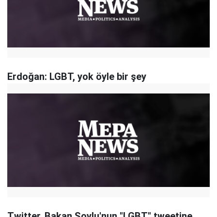
Erdoğan: LGBT, yok öyle bir şey
Twitter, Bakan Soylu'nun "LGBT" tweetine