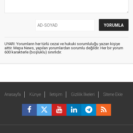
UYARI: Yorumların her türlü cezai ve hukuki sorumluluğu yazan kişiye
aittir. Mepa News, yapılan yorumlardan sorumlu değildir. Her bir yorum
600 karakterle (boşluklu) sınırlıdır.
Anasayfa
Künye
İletişim
Gizlilik İlkeleri
Sitene Ekle