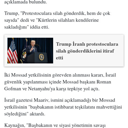
açıklamada bulundu.
Trump, "Protestoculara silah gönderdik, hem de çok
sayıda" dedi ve "Kürtlerin silahları kendilerine
sakladığını" iddia etti.
Trump İranlı protestoculara
silah gönderdiklerini itiraf
etti
İki Mossad yetkilisinin görevden alınması kararı, İsrail
güvenlik yapılanması içinde Mossad başkanı Roman
Gofman ve Netanyahu'ya karşı tepkiye yol açtı.
İsrail gazetesi Maariv, ismini açıklamadığı bir Mossad
yetkilisinin "başbakanın istihbarat teşkilatını mahvettiğini
söylediğini" aktardı.
Kaynağın, "Başbakanın ve siyasi yönetimin savaşı