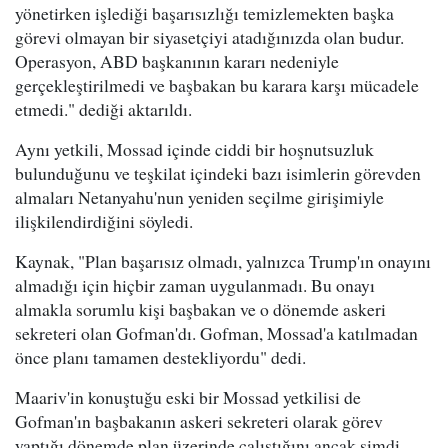
yönetirken işlediği başarısızlığı temizlemekten başka
görevi olmayan bir siyasetçiyi atadığınızda olan budur.
Operasyon, ABD başkanının kararı nedeniyle
gerçekleştirilmedi ve başbakan bu karara karşı mücadele
etmedi." dediği aktarıldı.
Aynı yetkili, Mossad içinde ciddi bir hoşnutsuzluk
bulunduğunu ve teşkilat içindeki bazı isimlerin görevden
almaları Netanyahu'nun yeniden seçilme girişimiyle
ilişkilendirdiğini söyledi.
Kaynak, "Plan başarısız olmadı, yalnızca Trump'ın onayını
almadığı için hiçbir zaman uygulanmadı. Bu onayı
almakla sorumlu kişi başbakan ve o dönemde askeri
sekreteri olan Gofman'dı. Gofman, Mossad'a katılmadan
önce planı tamamen destekliyordu" dedi.
Maariv'in konuştuğu eski bir Mossad yetkilisi de
Gofman'ın başbakanın askeri sekreteri olarak görev
yaptığı dönemde plan üzerinde çalıştığını ancak şimdi