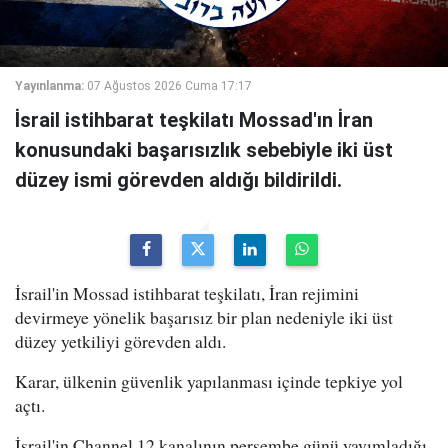
Yayınlanma:
07 Ağustos 2026 Cuma 17:17
İsrail istihbarat teşkilatı Mossad'ın İran
konusundaki başarısızlık sebebiyle iki üst
düzey ismi görevden aldığı bildirildi.
İsrail'in Mossad istihbarat teşkilatı, İran rejimini
devirmeye yönelik başarısız bir plan nedeniyle iki üst
düzey yetkiliyi görevden aldı.
Karar, ülkenin güvenlik yapılanması içinde tepkiye yol
açtı.
İsrail'in Channel 12 kanalının perşembe günü yayımladığı