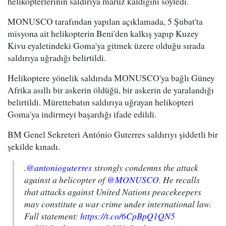
helikopterlerinin saldırıya maruz kaldığını söyledi.
MONUSCO tarafından yapılan açıklamada, 5 Şubat'ta
misyona ait helikopterin Beni'den kalkış yapıp Kuzey
Kivu eyaletindeki Goma'ya gitmek üzere olduğu sırada
saldırıya uğradığı belirtildi.
Helikoptere yönelik saldırıda MONUSCO'ya bağlı Güney
Afrika asıllı bir askerin öldüğü, bir askerin de yaralandığı
belirtildi. Mürettebatın saldırıya uğrayan helikopteri
Goma'ya indirmeyi başardığı ifade edildi.
BM Genel Sekreteri António Guterres saldırıyı şiddetli bir
şekilde kınadı.
.
@antonioguterres
strongly condemns the attack
against a helicopter of
@MONUSCO
. He recalls
that attacks against United Nations peacekeepers
may constitute a war crime under international law.
Full statement:
https://t.co/6CpBpQ1QN5