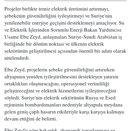
Projeler birlikte temiz elektrik üretimini artırmayı,
şebekenin güvenilirliğini iyileştirmeyi ve Suriye'nin
yenilenebilir enerjiye geçişini desteklemeyi amaçlıyor. Su
ve Elektrik İşlerinden Sorumlu Enerji Bakan Yardımcısı
Usame Ebu Zeyd, anlaşmaları Suriye-Suudi Arabistan iş
birliğinde bir dönüm noktası ve ülkenin elektrik
sektörünün geliştirilmesi açısından önemli bir adım olarak
nitelendirdi.
Ebu Zeyd, projelerin şebeke güvenilirliğini artırırken
altyapının yeniden iyileştirilmesini destekleyen yatırım
ortaklıkları oluşturacağını, operasyonel verimliliği
geliştireceğini ve elektrik hizmetlerini iyileştireceğini
söyledi. Suriye'nin elektrik sektörünün Rusya ve Esed
rejiminin bombardımanları nedeniyle altyapıda meydana
gelen geniş çaplı hasarın etkileriyle karşı karşıya kalmaya
devam ettiğini de belirtti.
Ebu Zeyd'e göre bakanlık, ekonomik toparlanmayı ve