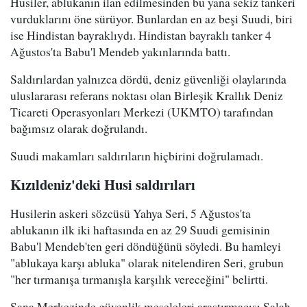
Husiler, ablukanın ilan edilmesinden bu yana sekiz tankeri
vurduklarını öne sürüyor. Bunlardan en az beşi Suudi, biri
ise Hindistan bayraklıydı. Hindistan bayraklı tanker 4
Ağustos'ta Babu'l Mendeb yakınlarında battı.
Saldırılardan yalnızca dördü, deniz güvenliği olaylarında
uluslararası referans noktası olan Birleşik Krallık Deniz
Ticareti Operasyonları Merkezi (UKMTO) tarafından
bağımsız olarak doğrulandı.
Suudi makamları saldırıların hiçbirini doğrulamadı.
Kızıldeniz'deki Husi saldırıları
Husilerin askeri sözcüsü Yahya Seri, 5 Ağustos'ta
ablukanın ilk iki haftasında en az 29 Suudi gemisinin
Babu'l Mendeb'ten geri döndüğünü söyledi. Bu hamleyi
"ablukaya karşı abluka" olarak nitelendiren Seri, grubun
"her tırmanışa tırmanışla karşılık vereceğini" belirtti.
Sana Merkezinde güvenlik meseleleri araştırmacısı Salah