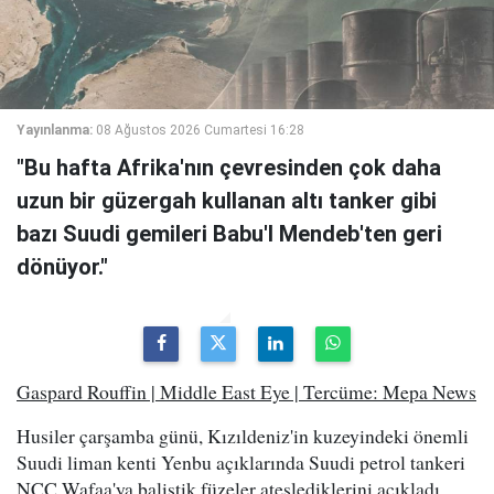
Yayınlanma:
08 Ağustos 2026 Cumartesi 16:28
"Bu hafta Afrika'nın çevresinden çok daha
uzun bir güzergah kullanan altı tanker gibi
bazı Suudi gemileri Babu'l Mendeb'ten geri
dönüyor."
Gaspard Rouffin | Middle East Eye | Tercüme: Mepa News
Husiler çarşamba günü, Kızıldeniz'in kuzeyindeki önemli
Suudi liman kenti Yenbu açıklarında Suudi petrol tankeri
NCC Wafaa'ya balistik füzeler ateşlediklerini açıkladı.