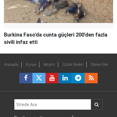
Burkina Faso'da cunta güçleri 200'den fazla
sivili infaz etti
Anasayfa
Künye
İletişim
Gizlilik İlkeleri
Sitene Ekle