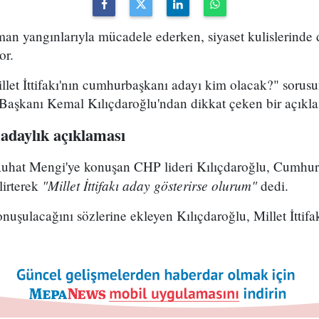
an yangınlarıyla mücadele ederken, siyaset kulislerinde 
or.
llet İttifakı'nın cumhurbaşkanı adayı kim olacak?" sorus
Başkanı Kemal Kılıçdaroğlu'ndan dikkat çeken bir açıkla
adaylık açıklaması
uhat Mengi'ye konuşan CHP lideri Kılıçdaroğlu, Cumhur
"Millet İttifakı aday gösterirse olurum"
lirterek
dedi.
konuşulacağını sözlerine ekleyen Kılıçdaroğlu, Millet İttif