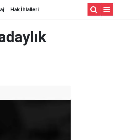
aj
Hak İhlalleri
adaylık