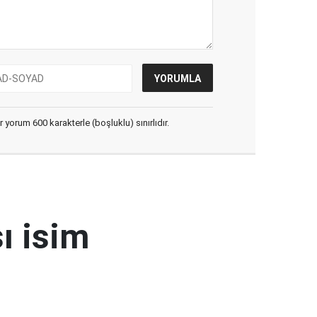
yorum 600 karakterle (boşluklu) sınırlıdır.
ı isim