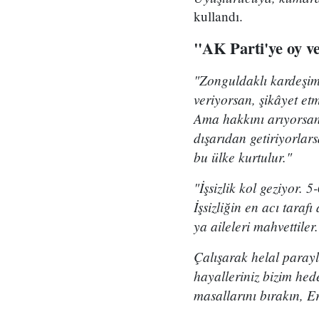
kullandı.
"AK Parti'ye oy ve
"Zonguldaklı kardeşim
veriyorsan, şikâyet e
Ama hakkını arıyorsan
dışarıdan getiriyorlar
bu ülke kurtulur."
"İşsizlik kol geziyor. 5
İşsizliğin en acı tara
ya aileleri mahvettiler.
Çalışarak helal parayl
hayalleriniz bizim he
masallarını bırakın, Er