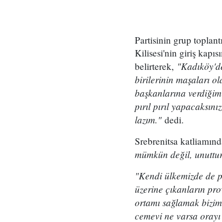
Partisinin grup topla
Kilisesi'nin giriş kap
"Kadıköy'de
belirterek,
birilerinin maşaları 
başkanlarına verdiğim
pırıl pırıl yapacaksın
lazım."
dedi.
Srebrenitsa katliamın
mümkün değil, unuttu
"Kendi ülkemizde de p
üzerine çıkanların pro
ortamı sağlamak bizim 
cemevi ne varsa orayı 