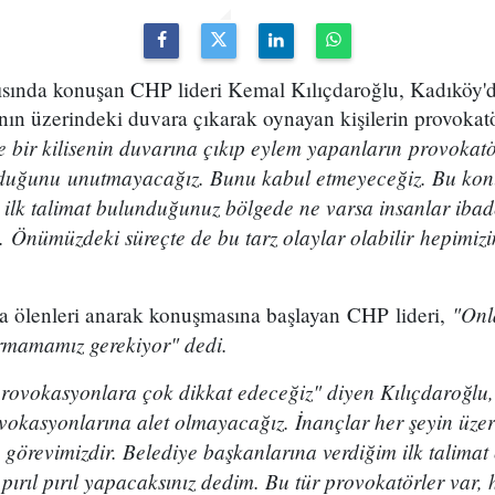
ntısında konuşan CHP lideri Kemal Kılıçdaroğlu, Kadıköy
ısının üzerindeki duvara çıkarak oynayan kişilerin provoka
 bir kilisenin duvarına çıkıp eylem yapanların provokat
olduğunu unutmayacağız. Bunu kabul etmeyeceğiz. Bu ko
 ilk talimat bulunduğunuz bölgede ne varsa insanlar ibad
ız. Önümüzdeki süreçte de bu tarz olaylar olabilir hepimizi
"Onla
da ölenleri anarak konuşmasına başlayan CHP lideri,
rmamamız gerekiyor" dedi.
rovokasyonlara çok dikkat edeceğiz" diyen Kılıçdaroğlu,
vokasyonlarına alet olmayacağız. İnançlar her şeyin üzeri
görevimizdir. Belediye başkanlarına verdiğim ilk talimat c
pırıl pırıl yapacaksınız dedim. Bu tür provokatörler var, 