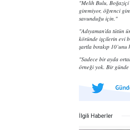
"Melih Bulu, Boğaziçi’
giremiyor, öğrenci gir
savunduğu için."
"Adıyaman’da tütün üre
köründe işçilerin evi b
şartla bırakıp 10’unu 
"Sadece bir ayda orta
örneği yok. Bir günde 
İlgili Haberler