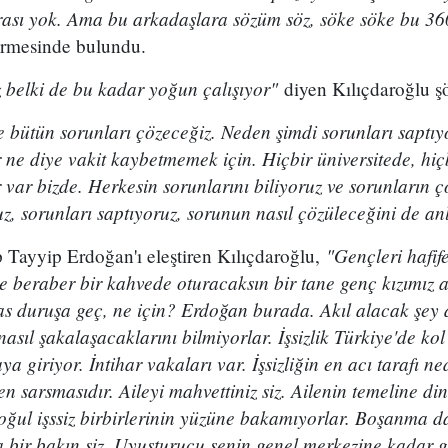
ası yok. Ama bu arkadaşlara sözüm söz, söke söke bu 36
rmesinde bulundu.
 belki de bu kadar yoğun çalışıyor"
diyen Kılıçdaroğlu şö
ve bütün sorunları çözeceğiz. Neden şimdi sorunları saptı
ne diye vakit kaybetmemek için. Hiçbir üniversitede, hi
r var bizde. Herkesin sorunlarını biliyoruz ve sorunların 
ruz, sorunları saptıyoruz, sorunun nasıl çözüleceğini de an
"Gençleri hafif
ayyip Erdoğan'ı eleştiren Kılıçdaroğlu,
rle beraber bir kahvede oturacaksın bir tane genç kızımız
s duruşa geç, ne için? Erdoğan burada. Akıl alacak şey d
asıl şakalaşacaklarını bilmiyorlar. İşsizlik Türkiye'de kol 
raya giriyor. İntihar vakaları var. İşsizliğin en acı tarafı 
 sarsmasıdır. Aileyi mahvettiniz siz. Ailenin temeline di
, oğul işssiz birbirlerinin yüzüne bakamıyorlar. Boşanma d
bir bakın siz. Uyuşturucu senin genel merkezine kadar g