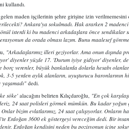
ni kullandı.
elen maden işçilerinin şehre girişine izin verilmemesini
erilecekti? Ankara'ya sokulmadı. Hak ararken 2 madenci 
Gönül isterdi ki bu madenci arkadaşlara önce sendikalar sa
ederasyonun da orada olması lazım. Bunu maalesef görem
"Arkadaşlarımız illeri geziyorlar. Ama onun dışında pr
lu,
iyor' diyenler yüzde 17. 'Durum iyiye gidiyor' diyenler, de
te borç verenler, büyük bankalarda dolarla hesabı olanlar,
k, 3-5 yerden aylık alanların, uyuşturucu baronlarının hi
iç yaşamadı"
dedi.
ke söke'
"En çok karşılaş
alacağını belirten Kılıçdaroğlu,
 deriz. 24 saat polisleri görmek mümkün. Bu kadar yoğun ç
. Onlar bizim evlatlarımız, 24 saat çalışıyorlar. Onların 
'te Erdoğan 3600 ek göstergeyi vereceğim dedi. Bir insan
 denir. Erdoğan kendisini neden bu pozisyonun içine soku