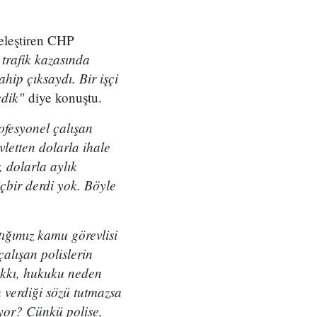
 eleştiren CHP
trafik kazasında
hip çıksaydı. Bir işçi
edik"
diye konuştu.
ofesyonel çalışan
vletten dolarla ihale
 dolarla aylık
çbir derdi yok. Böyle
tığımız kamu görevlisi
alışan polislerin
hakkı, hukuku neden
 verdiği sözü tutmazsa
yor? Çünkü polise,