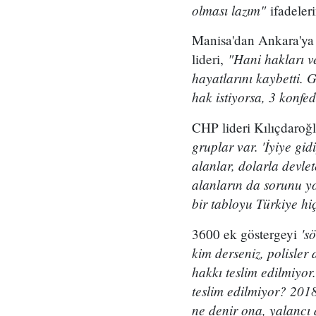
olması lazım"
ifadeleri
Manisa'dan Ankara'ya g
"Hani hakları v
lideri,
hayatlarını kaybetti. 
hak istiyorsa, 3 konf
CHP lideri Kılıçdaroğ
gruplar var. 'İyiye gid
alanlar, dolarla devle
alanların da sorunu yo
bir tabloyu Türkiye h
'sö
3600 ek göstergeyi
kim derseniz, polisler
hakkı teslim edilmiyor
teslim edilmiyor? 2018
ne denir ona, yalancı