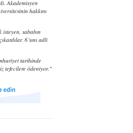
rdi. Akademisyen
iversitesinin hakkını
k isteyen, sabahın
ıkardılar. 6’sını adli
huriyet tarihinde
z tefecilere ödeniyor."