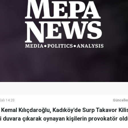
alı 14:20
Güncelle
emal Kılıçdaroğlu, Kadıköy'de Surp Takavor Kilise
i duvara çıkarak oynayan kişilerin provokatör old