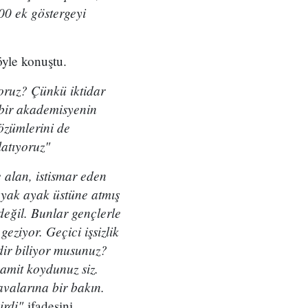
00 ek göstergeyi
yle konuştu.
yoruz? Çünkü iktidar
çbir akademisyenin
çözümlerini de
latıyoruz"
e alan, istismar eden
 ayak ayak üstüne atmış
eğil. Bunlar gençlerle
geziyor. Geçici işsizlik
nedir biliyor musunuz?
namit koydunuz siz.
avalarına bir bakın.
irdi"
ifadesini