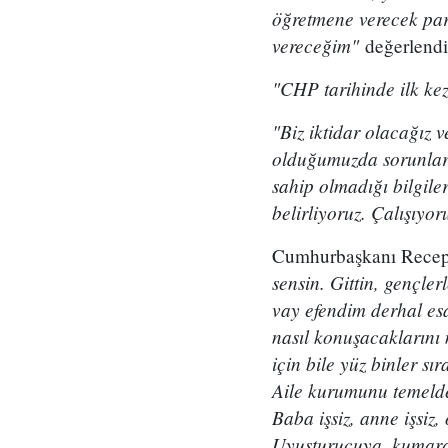
öğretmene verecek par
vereceğim"
değerlendi
"CHP tarihinde ilk kez
"Biz iktidar olacağız 
olduğumuzda sorunlar 
sahip olmadığı bilgile
belirliyoruz. Çalışıyo
Cumhurbaşkanı Recep T
sensin. Gittin, gençle
vay efendim derhal esa
nasıl konuşacaklarını n
için bile yüz binler sı
Aile kurumunu temelden
Baba işsiz, anne işsiz
Uyuşturucuya, kumara 