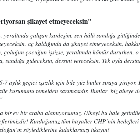
riyorsan şikayet etmeyeceksin"
, yeraltında çalışan kardeşim, sen hâlâ sandığa gittiğin
tmeyeceksin, aç kaldığında da şikayet etmeyeceksin, hakk
, çoluğun çocuğun işsizse, yeraltında kömür dururken, 
sa, sandığa gideceksin, dersini vereceksin. Tek oyla dersi
-6-7 aylık geçici işsizlik için bile yüz binler sıraya giriyor.
fı aile kurumunu temelden sarsmasıdır. Bunlar ‘biz aileye d
"
a bir ev bir araba alamıyorsunuz. Ülkeyi bu hale getirdile
deflerimizdir! Kurduğunuz tüm hayaller CHP’nin hedefleri
doğan’ın söylediklerine kulaklarınızı tıkayın!