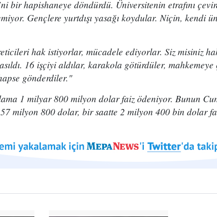
ni bir hapishaneye döndürdü. Üniversitenin etrafını çevi
emiyor. Gençlere yurtdışı yasağı koydular. Niçin, kendi ün
ticileri hak istiyorlar, mücadele ediyorlar. Siz misiniz ha
asıldı. 16 işçiyi aldılar, karakola götürdüler, mahkemeye ç
hapse gönderdiler."
lama 1 milyar 800 milyon dolar faiz ödeniyor. Bunun Cum
57 milyon 800 dolar, bir saatte 2 milyon 400 bin dolar fai