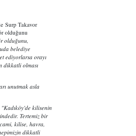
'de Surp Takavor
tör olduğunu
ör olduğunu,
nuda belediye
et ediyorlarsa orayı
n dikkatli olması
rı unutmak asla
 "Kadıköy'de kilisenin
ndedir. Tertemiz bir
ami, kilise, havra,
hepimizin dikkatli