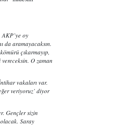
de AKP’ye oy
ını da aramayacaksın.
o kömürü çıkarmayıp,
ni vereceksin. O zaman
 İntihar vakaları var.
eğer veriyoruz’ diyor
r. Gençler sizin
 olacak. Saray