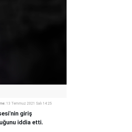
me:
13 Temmuz 2021 Salı 14:25
si'nin giriş
uğunu iddia etti.