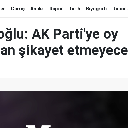
ler
Görüş
Analiz
Rapor
Tarih
Biyografi
Röport
oğlu: AK Parti'ye oy
san şikayet etmeyece