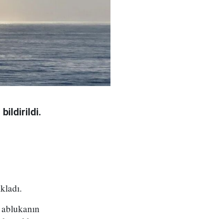
ildirildi.
kladı.
y ablukanın