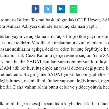
dımcısı Bülent Tezcan başkanlığındaki CHP Heyeti, S
nra Ankara Adliyesi önünde basın açıklaması yaptı:
ıkları yayın ve açıklamalarda açık bir şekilde gayri nizam
krar etmektedirler. Verdikleri kurslardan mezun olanların 
kazandırdıklarını açıkça deklare eden bir suç örgütüyle ka
rin tamamı Türk Ceza Kanunu çerçevesinde suçtur. Yine SA
lık yapmaktadır. SADAT bunları yaparken bir yan kuruluşu o
 ASAM adlı bir kuruluş eliyle anayasal düzeni değiştirme h
etmektedir. Bu girişimle SADAT yetkilileri ve şüpheliler
eğiştirmeyi, resmi dilini, üniter yapısını değiştirmeyi, eg
ktedir. Daha vahim olanı bunu cebir ve şiddet yoluyla hed
leri bir başka mesaj da sandıkta kaybedecekleri iktidarı 