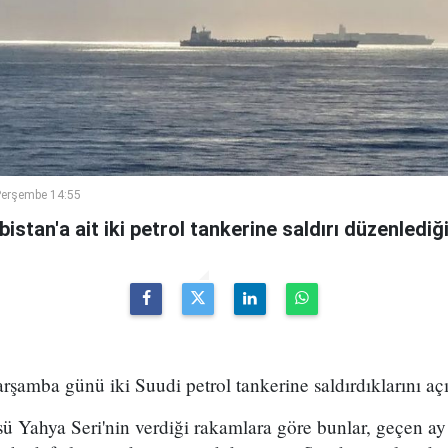
Perşembe 14:55
istan'a ait iki petrol tankerine saldırı düzenlediği b
rşamba günü iki Suudi petrol tankerine saldırdıklarını açı
sü Yahya Seri'nin verdiği rakamlara göre bunlar, geçen a