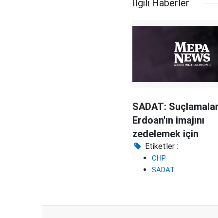
İlgili Haberler
SADAT: Suçlamala
Erdoan'ın imajını
zedelemek için
Etiketler :
CHP
SADAT