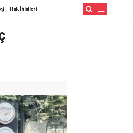
aj
Hak İhlalleri
ç