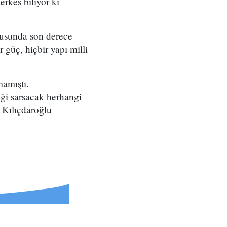
rkes biliyor ki
usunda son derece
 güç, hiçbir yapı milli
amıştı.
ği sarsacak herhangi
 Kılıçdaroğlu