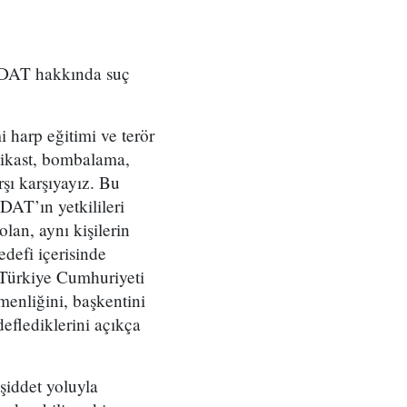
ADAT hakkında suç
i harp eğitimi ve terör
suikast, bombalama,
rşı karşıyayız. Bu
DAT’ın yetkilileri
lan, aynı kişilerin
edefi içerisinde
 Türkiye Cumhuriyeti
emenliğini, başkentini
eflediklerini açıkça
şiddet yoluyla