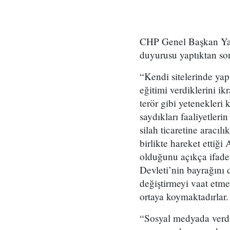
CHP Genel Başkan Yar
duyurusu yaptıktan so
“Kendi sitelerinde yapt
eğitimi verdiklerini i
terör gibi yetenekleri 
saydıkları faaliyetle
silah ticaretine aracı
birlikte hareket ettiği
olduğunu açıkça ifade 
Devleti’nin bayrağını d
değiştirmeyi vaat etme
ortaya koymaktadırlar.
“Sosyal medyada verdik