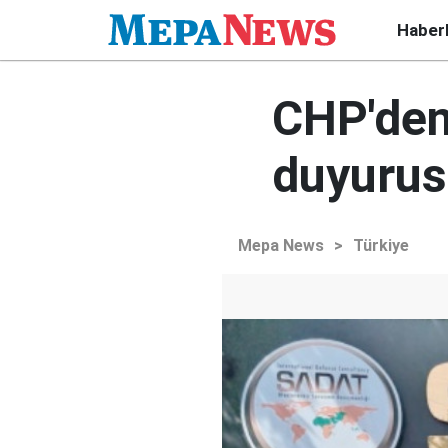
Haber
CHP'den
duyuru
Mepa News
>
Türkiye