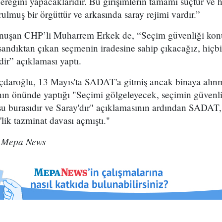
ğini yapacaklarıdır. Bu girişimlerin tamamı suçtur ve he
muş bir örgüttür ve arkasında saray rejimi vardır.”
onuşan CHP’li Muharrem Erkek de, “Seçim güvenliği kon
 sandıktan çıkan seçmenin iradesine sahip çıkacağız, hiçbir
dir” açıklaması yaptı.
çdaroğlu, 13 Mayıs'ta SADAT'a gitmiş ancak binaya alınm
nın önünde yaptığı "Seçimi gölgeleyecek, seçimin güvenli
su burasıdır ve Saray'dır" açıklamasının ardından SADAT,
ik tazminat davası açmıştı."
 Mepa News