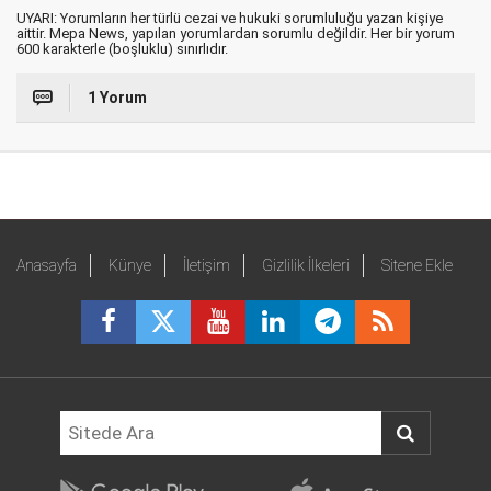
UYARI: Yorumların her türlü cezai ve hukuki sorumluluğu yazan kişiye
aittir. Mepa News, yapılan yorumlardan sorumlu değildir. Her bir yorum
600 karakterle (boşluklu) sınırlıdır.
1 Yorum
Anasayfa
Künye
İletişim
Gizlilik İlkeleri
Sitene Ekle