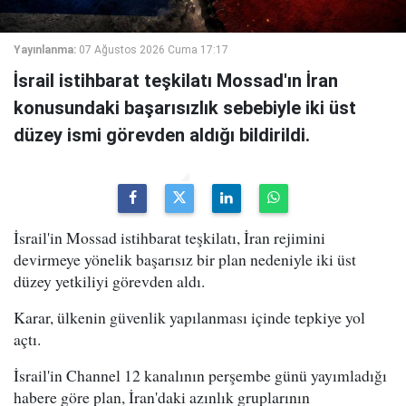
Yayınlanma:
07 Ağustos 2026 Cuma 17:17
İsrail istihbarat teşkilatı Mossad'ın İran
konusundaki başarısızlık sebebiyle iki üst
düzey ismi görevden aldığı bildirildi.
İsrail'in Mossad istihbarat teşkilatı, İran rejimini
devirmeye yönelik başarısız bir plan nedeniyle iki üst
düzey yetkiliyi görevden aldı.
Karar, ülkenin güvenlik yapılanması içinde tepkiye yol
açtı.
İsrail'in Channel 12 kanalının perşembe günü yayımladığı
habere göre plan, İran'daki azınlık gruplarının