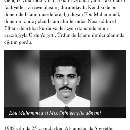
Gençlik yıllarında Mısır'a İslami ve cihat yanlısı akımların
faaliyetleri zirveye ulaşmış durumdaydı. Kendisi de bu
dönemde İslami meselelere ilgi duyan Ebu Muhammed,
dönemin önde gelen İslam alimlerinden Nasıruddin el
Elbani ile irtibat kurdu ve ilerleyen dönemde onun
aracılığıyla Ürdün'e gitti. Ürdün'de İslami ilimler alanında
eğitim gördü.
Ebu Muhammed el Mısri'nin gençlik dönemi
1988 yılında 25 yaşındayken Afganistan'da Sovyetler