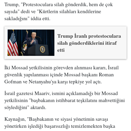
Trump, "Protestoculara silah gönderdik, hem de çok
sayıda" dedi ve "Kürtlerin silahları kendilerine
sakladığını" iddia etti.
Trump İranlı protestoculara
silah gönderdiklerini itiraf
etti
İki Mossad yetkilisinin görevden alınması kararı, İsrail
güvenlik yapılanması içinde Mossad başkanı Roman
Gofman ve Netanyahu'ya karşı tepkiye yol açtı.
İsrail gazetesi Maariv, ismini açıklamadığı bir Mossad
yetkilisinin "başbakanın istihbarat teşkilatını mahvettiğini
söylediğini" aktardı.
Kaynağın, "Başbakanın ve siyasi yönetimin savaşı
yönetirken işlediği başarısızlığı temizlemekten başka