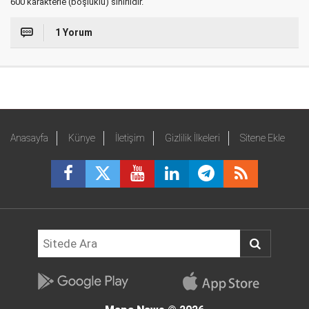
600 karakterle (boşluklu) sınırlıdır.
1 Yorum
Anasayfa
Künye
İletişim
Gizlilik İlkeleri
Sitene Ekle