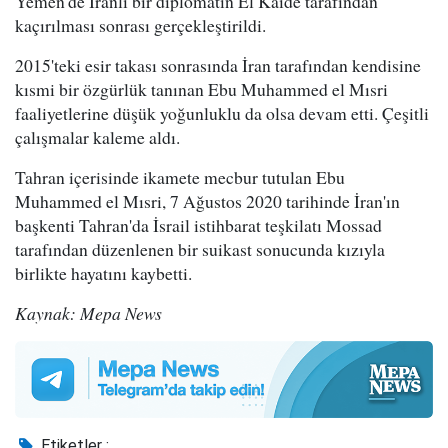
Yemen'de İranlı bir diplomatın El Kaide tarafından
kaçırılması sonrası gerçekleştirildi.
2015'teki esir takası sonrasında İran tarafından kendisine
kısmi bir özgürlük tanınan Ebu Muhammed el Mısri
faaliyetlerine düşük yoğunluklu da olsa devam etti. Çeşitli
çalışmalar kaleme aldı.
Tahran içerisinde ikamete mecbur tutulan Ebu
Muhammed el Mısri, 7 Ağustos 2020 tarihinde İran'ın
başkenti Tahran'da İsrail istihbarat teşkilatı Mossad
tarafından düzenlenen bir suikast sonucunda kızıyla
birlikte hayatını kaybetti.
Kaynak: Mepa News
Etiketler :