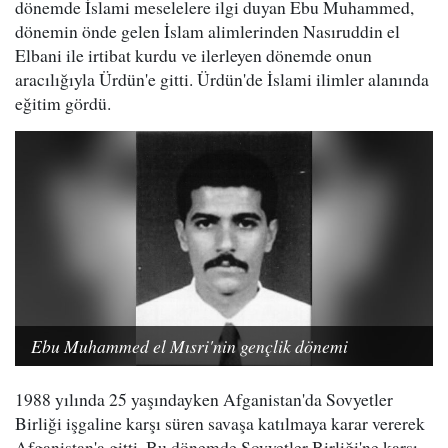
dönemde İslami meselelere ilgi duyan Ebu Muhammed,
dönemin önde gelen İslam alimlerinden Nasıruddin el
Elbani ile irtibat kurdu ve ilerleyen dönemde onun
aracılığıyla Ürdün'e gitti. Ürdün'de İslami ilimler alanında
eğitim gördü.
Ebu Muhammed el Mısri'nin gençlik dönemi
1988 yılında 25 yaşındayken Afganistan'da Sovyetler
Birliği işgaline karşı süren savaşa katılmaya karar vererek
Afganistan'a gitti. Bu dönemde Sovyetler Birliği'ne karşı