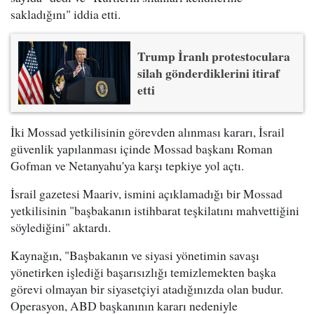
sakladığını" iddia etti.
Trump İranlı protestoculara
silah gönderdiklerini itiraf
etti
İki Mossad yetkilisinin görevden alınması kararı, İsrail
güvenlik yapılanması içinde Mossad başkanı Roman
Gofman ve Netanyahu'ya karşı tepkiye yol açtı.
İsrail gazetesi Maariv, ismini açıklamadığı bir Mossad
yetkilisinin "başbakanın istihbarat teşkilatını mahvettiğini
söylediğini" aktardı.
Kaynağın, "Başbakanın ve siyasi yönetimin savaşı
yönetirken işlediği başarısızlığı temizlemekten başka
görevi olmayan bir siyasetçiyi atadığınızda olan budur.
Operasyon, ABD başkanının kararı nedeniyle