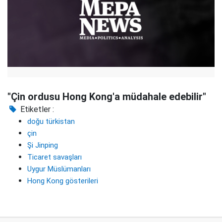
"Çin ordusu Hong Kong'a müdahale edebilir"
Etiketler :
doğu türkistan
çin
Şi Jinping
Ticaret savaşları
Uygur Müslümanları
Hong Kong gösterileri