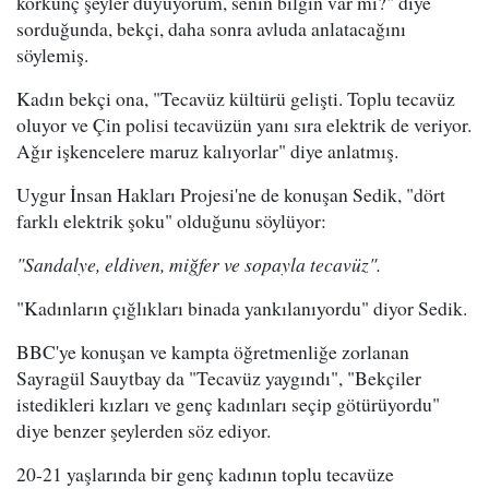
korkunç şeyler duyuyorum, senin bilgin var mı?" diye
sorduğunda, bekçi, daha sonra avluda anlatacağını
söylemiş.
Kadın bekçi ona, "Tecavüz kültürü gelişti. Toplu tecavüz
oluyor ve Çin polisi tecavüzün yanı sıra elektrik de veriyor.
Ağır işkencelere maruz kalıyorlar" diye anlatmış.
Uygur İnsan Hakları Projesi'ne de konuşan Sedik, "dört
farklı elektrik şoku" olduğunu söylüyor:
"Sandalye, eldiven, miğfer ve sopayla tecavüz".
"Kadınların çığlıkları binada yankılanıyordu" diyor Sedik.
BBC'ye konuşan ve kampta öğretmenliğe zorlanan
Sayragül Sauytbay da "Tecavüz yaygındı", "Bekçiler
istedikleri kızları ve genç kadınları seçip götürüyordu"
diye benzer şeylerden söz ediyor.
20-21 yaşlarında bir genç kadının toplu tecavüze