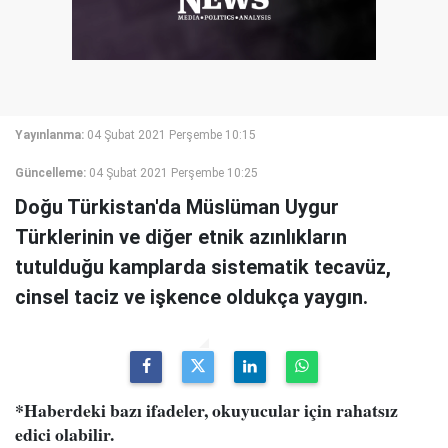
Yayınlanma:
04 Şubat 2021 Perşembe 10:15
Güncelleme:
04 Şubat 2021 Perşembe 10:25
Doğu Türkistan'da Müslüman Uygur
Türklerinin ve diğer etnik azınlıkların
tutulduğu kamplarda sistematik tecavüz,
cinsel taciz ve işkence oldukça yaygın.
*Haberdeki bazı ifadeler, okuyucular için rahatsız
edici olabilir.