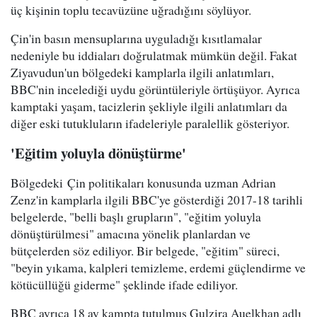
üç kişinin toplu tecavüzüne uğradığını söylüyor.
Çin'in basın mensuplarına uyguladığı kısıtlamalar
nedeniyle bu iddiaları doğrulatmak mümkün değil. Fakat
Ziyavudun'un bölgedeki kamplarla ilgili anlatımları,
BBC'nin incelediği uydu görüntüleriyle örtüşüyor. Ayrıca
kamptaki yaşam, tacizlerin şekliyle ilgili anlatımları da
diğer eski tutukluların ifadeleriyle paralellik gösteriyor.
'Eğitim yoluyla dönüştürme'
Bölgedeki Çin politikaları konusunda uzman Adrian
Zenz'in kamplarla ilgili BBC'ye gösterdiği 2017-18 tarihli
belgelerde, "belli başlı grupların", "eğitim yoluyla
dönüştürülmesi" amacına yönelik planlardan ve
bütçelerden söz ediliyor. Bir belgede, "eğitim" süreci,
"beyin yıkama, kalpleri temizleme, erdemi güçlendirme ve
kötücüllüğü giderme" şeklinde ifade ediliyor.
BBC ayrıca 18 ay kampta tutulmuş Gulzira Auelkhan adlı