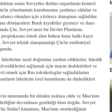
b
uktan sonra Sovyetler iktidar organlarını kontrol
 Çin'in yönetiminin kurulmasına yardımcı oldular ve
rdımcı olmaları için yüzlerce danışman sağladılar.
ata dönüşenlere Batılı kıyafetler giymeyi ve dans
lında Çin, Sovyet tarzı bir Devlet Planlama
propiskasını örnek alan hukou hane halkı kayıt
 Sovyet teknik danışmanlığı Çin'in endüstriyel
şturdu.
iderlerine nasıl doğrudan yardım ettiklerini, liderlik
üvenliklerini sağlamak için mayın dedektörleri ve
rol etmek için Rus toksikologlar sağladıklarını
nların liderlerin özel konutlarını da dinledikleri
in'in tutumunda bir dönüm noktası oldu ve Mao'nun
derliğini devralması gerektiği hissi doğdu. Sovyet
'da Stalin'i kınaması, Mao'nun otoriterliğinin