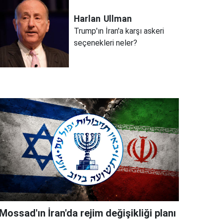
Harlan
Ullman
Trump'ın İran'a karşı askeri
seçenekleri neler?
Mossad'ın İran'da rejim değişikliği planı