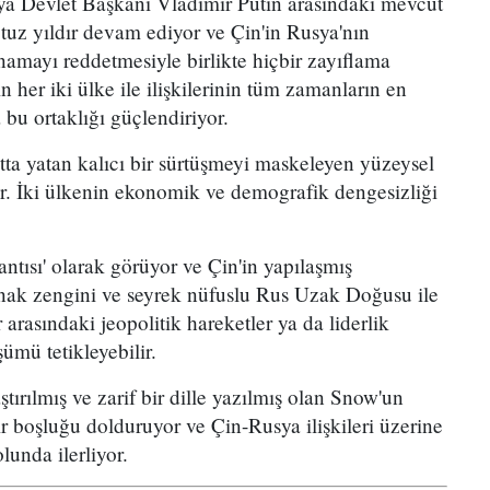
sya Devlet Başkanı Vladimir Putin arasındaki mevcut
 otuz yıldır devam ediyor ve Çin'in Rusya'nın
amayı reddetmesiyle birlikte hiçbir zayıflama
n her iki ülke ile ilişkilerinin tüm zamanların en
bu ortaklığı güçlendiriyor.
altta yatan kalıcı bir sürtüşmeyi maskeleyen yüzeysel
ttir. İki ülkenin ekonomik ve demografik dengesizliği
antısı' olarak görüyor ve Çin'in yapılaşmış
ak zengini ve seyrek nüfuslu Rus Uzak Doğusu ile
arasındaki jeopolitik hareketler ya da liderlik
ümü tetikleyebilir.
tırılmış ve zarif bir dille yazılmış olan Snow'un
bir boşluğu dolduruyor ve Çin-Rusya ilişkileri üzerine
lunda ilerliyor.