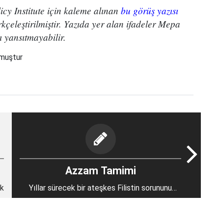
icy Institute için kaleme alınan
bu görüş yazısı
çeleştirilmiştir. Yazıda yer alan ifadeler Mepa
ı yansıtmayabilir.
nmuştur
Azzam Tamimi
ak
Yıllar sürecek bir ateşkes Filistin sorununu
çözebilir mi?