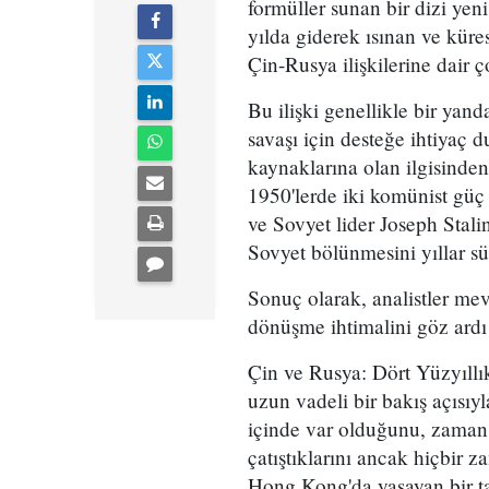
formüller sunan bir dizi yeni
yılda giderek ısınan ve küre
Çin-Rusya ilişkilerine dair ç
Bu ilişki genellikle bir yan
savaşı için desteğe ihtiyaç 
kaynaklarına olan ilgisinden
1950'lerde iki komünist güç
ve Sovyet lider Joseph Stali
Sovyet bölünmesini yıllar sür
Sonuç olarak, analistler me
dönüşme ihtimalini göz ardı
Çin ve Rusya: Dört Yüzyıllı
uzun vadeli bir bakış açısıy
içinde var olduğunu, zaman za
çatıştıklarını ancak hiçbir z
Hong Kong'da yaşayan bir tar