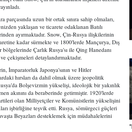
ayınladı.
a parçasında uzun bir ortak sınıra sahip olmaları,
denizden yaklaşan ve ticarete odaklanan Batılı
lerinden ayırmaktadır. Snow, Çin-Rusya ilişkilerinin
icaretine kadar sürmekte ve 1800'lerde Mançurya, Dış
r bölgelerinde Çarlık Rusya'sı ile Qing Hanedanı
ş ve çekişmeleri detaylandırmaktadır.
rin, İmparatorluk Japonya'sının ve Hitler
rdaki hırsları da dahil olmak üzere jeopolitik
Rusya'da Bolşevizmin yükselişi, ideolojik bir yakınlık
n akınını da beraberinde getirmiştir. 1920'lerde
artileri olan Milliyetçiler ve Komünistlerin yükselişini
arı işbirliğine teşvik etti. Rusya, sömürgeci güçleri
avaşta Beyazları desteklemek için müdahalelerini
"