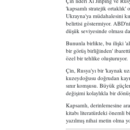
Çin lideri Xi Jinping ve Ru
'kapsamlı stratejik ortaklık'
Ukrayna'ya müdahalesini kın
belirtisi göstermiyor. ABD'ni
düşük seviyesinde olması da 
Bununla birlikte, bu ilişki '
bir görüş birliğinden' ibare
özel bir tehlike oluşturuyor.
Çin, Rusya'yı bir 'kaynak uz
kuzeydoğusu doğrudan kayn
sınır komşusu. Büyük güçler 
değişimi kolaylıkla bir dönüş
Kapsamlı, derinlemesine araş
kitabı literatürdeki önemli 
yazılmış nihai metin olma yo