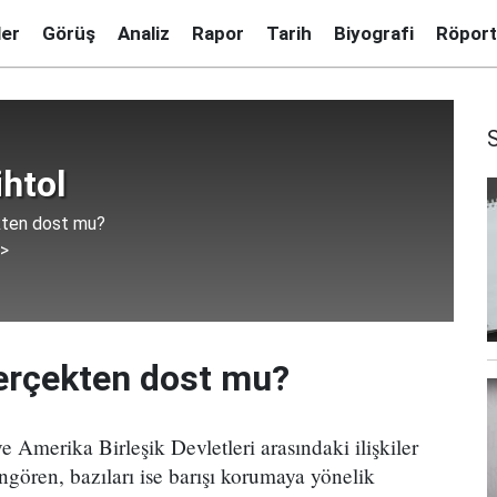
ler
Görüş
Analiz
Rapor
Tarih
Biyografi
Röport
htol
kten dost mu?
 >
erçekten dost mu?
e Amerika Birleşik Devletleri arasındaki ilişkiler
öngören, bazıları ise barışı korumaya yönelik