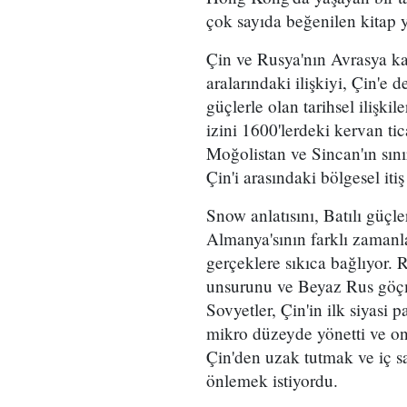
çok sayıda beğenilen kitap y
Çin ve Rusya'nın Avrasya kar
aralarındaki ilişkiyi, Çin'e 
güçlerle olan tarihsel ilişki
izini 1600'lerdeki kervan t
Moğolistan ve Sincan'ın sını
Çin'i arasındaki bölgesel iti
Snow anlatısını, Batılı güçle
Almanya'sının farklı zamanla
gerçeklere sıkıca bağlıyor. 
unsurunu ve Beyaz Rus göçme
Sovyetler, Çin'in ilk siyasi p
mikro düzeyde yönetti ve onl
Çin'den uzak tutmak ve iç s
önlemek istiyordu.