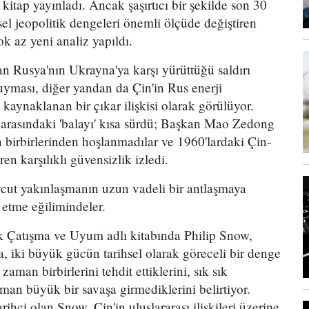
 kitap yayınladı. Ancak şaşırtıcı bir şekilde son 30
sel jeopolitik dengeleri önemli ölçüde değiştiren
ok az yeni analiz yapıldı.
dan Rusya'nın Ukrayna'ya karşı yürüttüğü saldırı
duyması, diğer yandan da Çin'in Rus enerji
 kaynaklanan bir çıkar ilişkisi olarak görülüyor.
 arasındaki 'balayı' kısa sürdü; Başkan Mao Zedong
n birbirlerinden hoşlanmadılar ve 1960'lardaki Çin-
en karşılıklı güvensizlik izledi.
vcut yakınlaşmanın uzun vadeli bir antlaşmaya
 etme eğilimindeler.
k Çatışma ve Uyum adlı kitabında Philip Snow,
la, iki büyük gücün tarihsel olarak göreceli bir denge
man birbirlerini tehdit ettiklerini, sık sık
aman büyük bir savaşa girmediklerini belirtiyor.
ihçi olan Snow, Çin'in uluslararası ilişkileri üzerine