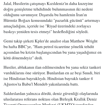
Jalal, Husilerin çatışmayı Kızıldeniz'in daha kuzeyine
doğru genişletme tehdidinde bulunmasının iki nedeni
olduğunu savunuyor. Dışarıda bu hamlenin İran'ın
Hürmüz Boğazı konusundaki "pazarlık gücünü" artırmayı
amaçladığını, içeride ise "Riyad üzerindeki zorlayıcı
baskıyı yeniden tesis etmeyi" hedeflediğini söyledi.
Gemi takip şirketi Kpler'de analist olan Matthew Wright
bu hafta BBC'ye, "Ham petrol ticaretine yönelik tehdit
açısından bu krizin başlangıcından bu yana yaşadığımız en
kötü dönemdeyiz" dedi.
Husiler, ablukanın ilan edilmesinden bu yana sekiz tankeri
vurduklarını öne sürüyor. Bunlardan en az beşi Suudi, biri
ise Hindistan bayraklıydı. Hindistan bayraklı tanker 4
Ağustos'ta Babu'l Mendeb yakınlarında battı.
Saldırılardan yalnızca dördü, deniz güvenliği olaylarında
uluslararası referans noktası olan Birleşik Krallık Deniz
Ticareti Operasyonları Merkezi (UKMTO) tarafından