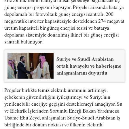
kilovoltluk iletim hattıyla ulusal şebekeye bağlanacak üç
güneş enerjisi projesini kapsıyor. Projeler arasında batarya
depolamalı bir fotovoltaik güneş enerjisi santrali, 200
megavatlık inverter kapasitesiyle desteklenen 274 megavat
üretim kapasiteli bir güneş enerjisi tesisi ve batarya
depolama sistemiyle donatılmış ikinci bir güneş enerjisi
santrali bulunuyor.
Suriye ve Suudi Arabistan
ortak havayolu ve haberleşme
anlaşmalarını duyurdu
Projeler birlikte temiz elektrik üretimini artırmayı,
şebekenin güvenilirliğini iyileştirmeyi ve Suriye'nin
yenilenebilir enerjiye geçişini desteklemeyi amaçlıyor. Su
ve Elektrik İşlerinden Sorumlu Enerji Bakan Yardımcısı
Usame Ebu Zeyd, anlaşmaları Suriye-Suudi Arabistan iş
birliğinde bir dönüm noktası ve ülkenin elektrik