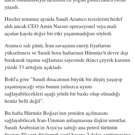
yaşadı.
Husiler temmuz ayında Saudi Aramco tesislerini hedef
aldı ancak CEO Amin Nasser operasyonel veya mali
açıdan kayda değer bir etki yaşanmadığını söyledi.
Aramco salı günü, İran savaşının enerji fiyatlarını
yükseltmesi ve Suudi boru hatlarının Hürmüz'ü devre dışı
bırakarak taşıma sağlaması sayesinde ikinci çeyrek karının
yüzde 33 arttığını açıkladı.
Bohl'a göre "Suudi ihracatının büyük bir düşüş yaşayıp
yaşamayacağı veya bunun yalnızca uyum
sağlayabilecekleri aşağı yönlü bir baskı olup olmadığı
henüz belli değil".
Bu hafta Hürmüz Boğazı'nın yeniden açılmasını
sağlayabilecek İran-Umman anlaşmasına ilişkin umutlar,
Suudi Arabistan'ın Asya'ya sattığı ana petrol türünün
fiyatını 50 sent düşürerek varil başına 2 dolar gerilemesine