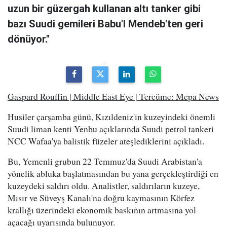
uzun bir güzergah kullanan altı tanker gibi
bazı Suudi gemileri Babu'l Mendeb'ten geri
dönüyor."
Gaspard Rouffin | Middle East Eye | Tercüme: Mepa News
Husiler çarşamba günü, Kızıldeniz'in kuzeyindeki önemli
Suudi liman kenti Yenbu açıklarında Suudi petrol tankeri
NCC Wafaa'ya balistik füzeler ateşlediklerini açıkladı.
Bu, Yemenli grubun 22 Temmuz'da Suudi Arabistan'a
yönelik abluka başlatmasından bu yana gerçekleştirdiği en
kuzeydeki saldırı oldu. Analistler, saldırıların kuzeye,
Mısır ve Süveyş Kanalı'na doğru kaymasının Körfez
krallığı üzerindeki ekonomik baskının artmasına yol
açacağı uyarısında bulunuyor.