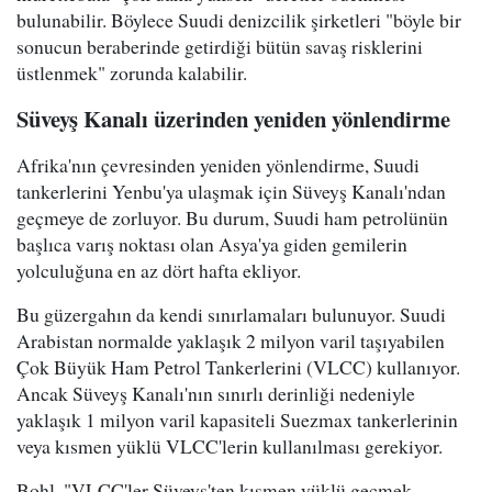
bulunabilir. Böylece Suudi denizcilik şirketleri "böyle bir
sonucun beraberinde getirdiği bütün savaş risklerini
üstlenmek" zorunda kalabilir.
Süveyş Kanalı üzerinden yeniden yönlendirme
Afrika'nın çevresinden yeniden yönlendirme, Suudi
tankerlerini Yenbu'ya ulaşmak için Süveyş Kanalı'ndan
geçmeye de zorluyor. Bu durum, Suudi ham petrolünün
başlıca varış noktası olan Asya'ya giden gemilerin
yolculuğuna en az dört hafta ekliyor.
Bu güzergahın da kendi sınırlamaları bulunuyor. Suudi
Arabistan normalde yaklaşık 2 milyon varil taşıyabilen
Çok Büyük Ham Petrol Tankerlerini (VLCC) kullanıyor.
Ancak Süveyş Kanalı'nın sınırlı derinliği nedeniyle
yaklaşık 1 milyon varil kapasiteli Suezmax tankerlerinin
veya kısmen yüklü VLCC'lerin kullanılması gerekiyor.
Bohl, "VLCC'ler Süveyş'ten kısmen yüklü geçmek