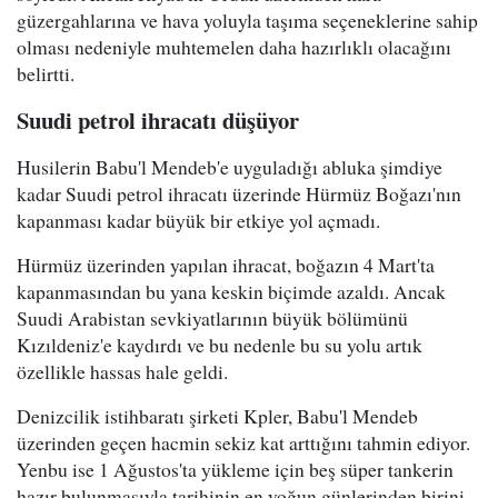
güzergahlarına ve hava yoluyla taşıma seçeneklerine sahip
olması nedeniyle muhtemelen daha hazırlıklı olacağını
belirtti.
Suudi petrol ihracatı düşüyor
Husilerin Babu'l Mendeb'e uyguladığı abluka şimdiye
kadar Suudi petrol ihracatı üzerinde Hürmüz Boğazı'nın
kapanması kadar büyük bir etkiye yol açmadı.
Hürmüz üzerinden yapılan ihracat, boğazın 4 Mart'ta
kapanmasından bu yana keskin biçimde azaldı. Ancak
Suudi Arabistan sevkiyatlarının büyük bölümünü
Kızıldeniz'e kaydırdı ve bu nedenle bu su yolu artık
özellikle hassas hale geldi.
Denizcilik istihbaratı şirketi Kpler, Babu'l Mendeb
üzerinden geçen hacmin sekiz kat arttığını tahmin ediyor.
Yenbu ise 1 Ağustos'ta yükleme için beş süper tankerin
hazır bulunmasıyla tarihinin en yoğun günlerinden birini