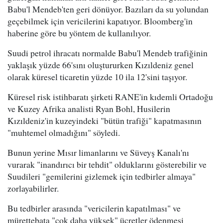
Babu'l Mendeb'ten geri dönüyor. Bazıları da su yolundan
geçebilmek için vericilerini kapatıyor. Bloomberg'in
haberine göre bu yöntem de kullanılıyor.
Suudi petrol ihracatı normalde Babu'l Mendeb trafiğinin
yaklaşık yüzde 66'sını oluştururken Kızıldeniz genel
olarak küresel ticaretin yüzde 10 ila 12'sini taşıyor.
Küresel risk istihbaratı şirketi RANE'in kıdemli Ortadoğu
ve Kuzey Afrika analisti Ryan Bohl, Husilerin
Kızıldeniz'in kuzeyindeki "bütün trafiği" kapatmasının
"muhtemel olmadığını" söyledi.
Bunun yerine Mısır limanlarını ve Süveyş Kanalı'nı
vurarak "inandırıcı bir tehdit" olduklarını gösterebilir ve
Suudileri "gemilerini gizlemek için tedbirler almaya"
zorlayabilirler.
Bu tedbirler arasında "vericilerin kapatılması" ve
mürettebata "çok daha yüksek" ücretler ödenmesi