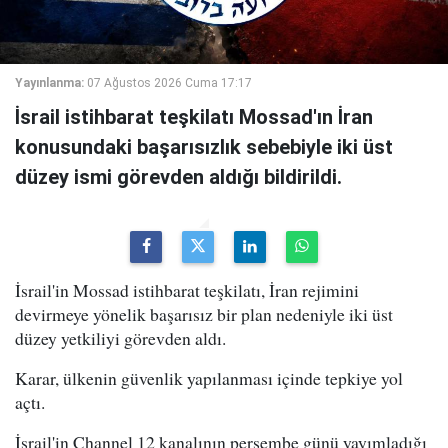
Yayınlanma:
07 Ağustos 2026 Cuma 17:17
İsrail istihbarat teşkilatı Mossad'ın İran
konusundaki başarısızlık sebebiyle iki üst
düzey ismi görevden aldığı bildirildi.
İsrail'in Mossad istihbarat teşkilatı, İran rejimini
devirmeye yönelik başarısız bir plan nedeniyle iki üst
düzey yetkiliyi görevden aldı.
Karar, ülkenin güvenlik yapılanması içinde tepkiye yol
açtı.
İsrail'in Channel 12 kanalının perşembe günü yayımladığı