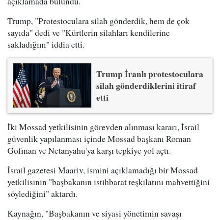
açıklamada bulundu.
Trump, "Protestoculara silah gönderdik, hem de çok
sayıda" dedi ve "Kürtlerin silahları kendilerine
sakladığını" iddia etti.
Trump İranlı protestoculara
silah gönderdiklerini itiraf
etti
İki Mossad yetkilisinin görevden alınması kararı, İsrail
güvenlik yapılanması içinde Mossad başkanı Roman
Gofman ve Netanyahu'ya karşı tepkiye yol açtı.
İsrail gazetesi Maariv, ismini açıklamadığı bir Mossad
yetkilisinin "başbakanın istihbarat teşkilatını mahvettiğini
söylediğini" aktardı.
Kaynağın, "Başbakanın ve siyasi yönetimin savaşı