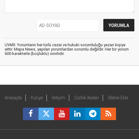
UYARI: Yorumların her türlü cezai ve hukuki sorumluluğu yazan kişiye
aittir. Mepa News, yapılan yorumlardan sorumlu değildir. Her bir yorum
600 karakterle (boşluklu) sınırlıdır.
Anasayfa
Künye
İletişim
Gizlilik İlkeleri
Sitene Ekle