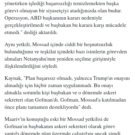
yönetirken işlediği başarısızlığı temizlemekten başka
görevi olmayan bir siyasetçiyi atadığınızda olan budur.
Operasyon, ABD başkanının kararı nedeniyle
gerçekleştirilmedi ve başbakan bu karara karşı mücadele
etmedi." dediği aktarıldı.
Aynı yetkili, Mossad içinde ciddi bir hoşnutsuzluk
bulunduğunu ve teşkilat içindeki bazı isimlerin görevden
almaları Netanyahu'nun yeniden seçilme girişimiyle
ilişkilendirdiğini söyledi.
Kaynak, "Plan başarısız olmadı, yalnızca Trump'ın onayını
almadığı için hiçbir zaman uygulanmadı. Bu onayı
almakla sorumlu kişi başbakan ve o dönemde askeri
sekreteri olan Gofman'dı. Gofman, Mossad'a katılmadan
önce planı tamamen destekliyordu" dedi.
Maariv'in konuştuğu eski bir Mossad yetkilisi de
Gofman'ın başbakanın askeri sekreteri olarak görev
yaptığı dönemde plan üzerinde çalıştığını ancak şimdi