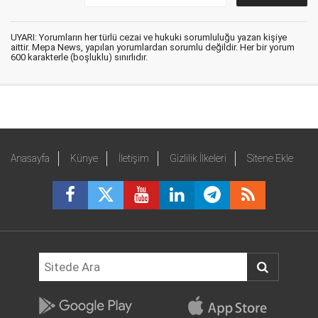
UYARI: Yorumların her türlü cezai ve hukuki sorumluluğu yazan kişiye
aittir. Mepa News, yapılan yorumlardan sorumlu değildir. Her bir yorum
600 karakterle (boşluklu) sınırlıdır.
Anasayfa
Künye
İletişim
Gizlilik İlkeleri
Sitene Ekle