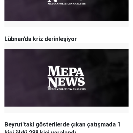
Lübnan'da kriz derinleşiyor
Beyrut'taki gösterilerde çıkan çatışmada 1
kişi öldü 238 kişi yaralandı