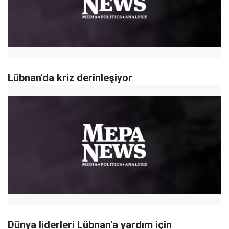
Lübnan'da kriz derinleşiyor
Dünya liderleri Lübnan'a yardım için