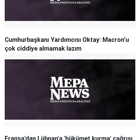
Cumhurbaşkanı Yardımcısı Oktay: Macron’u
çok ciddiye almamak lazım
Fransa'dan Lübnan'a 'hükümet kurma' çağrısı