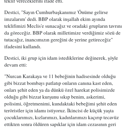
teklif vereceklerini ifade etti.
Destici, "Sayın Cumhurbaşkanımız 'Önüme gelirse
imzalarım' dedi. BBP olarak inşallah ekim ayında
teklifimizi Meclis'e sunacağız ve oradaki grupların tavrını
da göreceğiz. BBP olarak milletimize verdiğimiz sözü de
tutacağız, inancımızın gereğini de yerine getireceğiz"
ifadesini kullandı.
Destici, iki grup için idam istediklerine değinerek, şöyle
devam etti:
"Nurcan Karakaya ve 11 bebeğinin hadisesinde olduğu
gibi bizzat bombayı patlatıp onların canına kast eden,
onları şehit eden ya da dünkü özel harekat polisimizde
olduğu gibi bizzat kurşunu sıkıp benim, askerimi,
polisimi, öğretmenimi, kundaktaki bebeğimi şehit eden
teröristler için idamı istiyoruz. İkincisi de küçük yaşta
çocuklarımızı, kızlarımızı, kadınlarımızı kaçırıp tecavüz
ettikten sonra öldüren sapıklar için idam cezasının geri