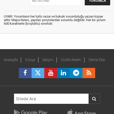
UYARI: Yorumların her türlü cezai ve hukuki sorumluluğu yazan kişiye
aittir. Mepa News, yapılan yorumlardan sorumlu değildir. Her bir yorum
600 karakterle (boşluklu) sınırlıdır.
Anasayfa
Künye
İletişim
Gizlilik İlkeleri
Sitene Ekle