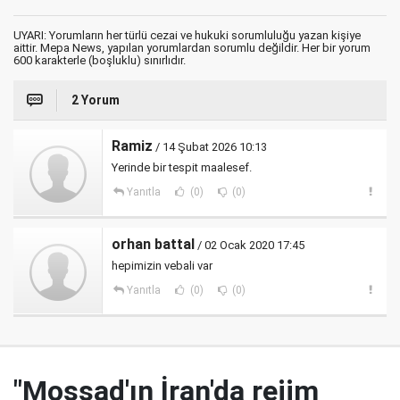
UYARI: Yorumların her türlü cezai ve hukuki sorumluluğu yazan kişiye
aittir. Mepa News, yapılan yorumlardan sorumlu değildir. Her bir yorum
600 karakterle (boşluklu) sınırlıdır.
2 Yorum
Ramiz
/ 14 Şubat 2026 10:13
Yerinde bir tespit maalesef.
Yanıtla
(0)
(0)
orhan battal
/ 02 Ocak 2020 17:45
hepimizin vebali var
Yanıtla
(0)
(0)
"Mossad'ın İran'da rejim