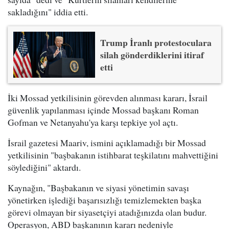
sakladığını" iddia etti.
Trump İranlı protestoculara
silah gönderdiklerini itiraf
etti
İki Mossad yetkilisinin görevden alınması kararı, İsrail
güvenlik yapılanması içinde Mossad başkanı Roman
Gofman ve Netanyahu'ya karşı tepkiye yol açtı.
İsrail gazetesi Maariv, ismini açıklamadığı bir Mossad
yetkilisinin "başbakanın istihbarat teşkilatını mahvettiğini
söylediğini" aktardı.
Kaynağın, "Başbakanın ve siyasi yönetimin savaşı
yönetirken işlediği başarısızlığı temizlemekten başka
görevi olmayan bir siyasetçiyi atadığınızda olan budur.
Operasyon, ABD başkanının kararı nedeniyle