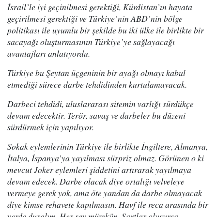
İsrail’le iyi geçinilmesi gerektiği, Kürdistan’ın hayata
geçirilmesi gerektiği ve Türkiye’nin ABD’nin bölge
politikası ile uyumlu bir şekilde bu iki ülke ile birlikte bir
sacayağı oluşturmasının Türkiye’ye sağlayacağı
avantajları anlatıyordu.
Türkiye bu Şeytan üçgeninin bir ayağı olmayı kabul
etmediği sürece darbe tehdidinden kurtulamayacak.
Darbeci tehdidi, uluslararası sitemin varlığı sürdükçe
devam edecektir. Terör, savaş ve darbeler bu düzeni
sürdürmek için yapılıyor.
Sokak eylemlerinin Türkiye ile birlikte İngiltere, Almanya,
İtalya, İspanya’ya yayılması sürpriz olmaz. Görünen o ki
mevcut Joker eylemleri şiddetini artırarak yayılmaya
devam edecek. Darbe olacak diye ortalığı velveleye
vermeye gerek yok, ama öte yandan da darbe olmayacak
diye kimse rehavete kapılmasın. Havf ile reca arasında bir
yerde duralım. Her şey mümkün. Şartlar oluşursa