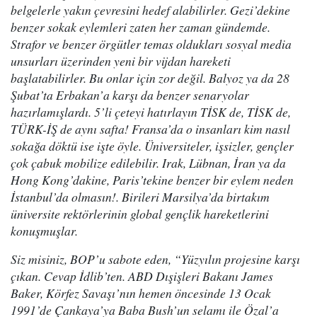
belgelerle yakın çevresini hedef alabilirler. Gezi’dekine
benzer sokak eylemleri zaten her zaman gündemde.
Strafor ve benzer örgütler temas oldukları sosyal media
unsurları üzerinden yeni bir vijdan hareketi
başlatabilirler. Bu onlar için zor değil. Balyoz ya da 28
Şubat’ta Erbakan’a karşı da benzer senaryolar
hazırlamışlardı. 5’li çeteyi hatırlayın TİSK de, TİSK de,
TÜRK-İŞ de aynı safta! Fransa’da o insanları kim nasıl
sokağa döktü ise işte öyle. Üniversiteler, işsizler, gençler
çok çabuk mobilize edilebilir. Irak, Lübnan, İran ya da
Hong Kong’dakine, Paris’tekine benzer bir eylem neden
İstanbul’da olmasın!. Birileri Marsilya’da birtakım
üniversite rektörlerinin global gençlik hareketlerini
konuşmuşlar.
Siz misiniz, BOP’u sabote eden, “Yüzyılın projesine karşı
çıkan. Cevap İdlib’ten. ABD Dışişleri Bakanı James
Baker, Körfez Savaşı’nın hemen öncesinde 13 Ocak
1991’de Çankaya’ya Baba Bush’un selamı ile Özal’a