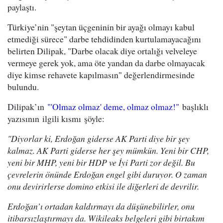
paylaştı.
Türkiye’nin "şeytan üçgeninin bir ayağı olmayı kabul
etmediği sürece" darbe tehdidinden kurtulamayacağını
belirten Dilipak, "Darbe olacak diye ortalığı velveleye
vermeye gerek yok, ama öte yandan da darbe olmayacak
diye kimse rehavete kapılmasın" değerlendirmesinde
bulundu.
Dilipak’ın
"'Olmaz olmaz' deme, olmaz olmaz!"
başlıklı
yazısının ilgili kısmı şöyle:
"Diyorlar ki, Erdoğan giderse AK Parti diye bir şey
kalmaz. AK Parti giderse her şey mümkün. Yeni bir CHP,
yeni bir MHP, yeni bir HDP ve İyi Parti zor değil. Bu
çevrelerin önünde Erdoğan engel gibi duruyor. O zaman
onu devirirlerse domino etkisi ile diğerleri de devrilir.
Erdoğan’ı ortadan kaldırmayı da düşünebilirler, onu
itibarsızlaştırmayı da. Wikileaks belgeleri gibi birtakım