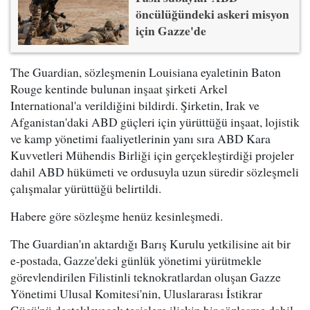
öncülüğündeki askeri misyon
için Gazze'de
The Guardian, sözleşmenin Louisiana eyaletinin Baton
Rouge kentinde bulunan inşaat şirketi Arkel
International'a verildiğini bildirdi. Şirketin, Irak ve
Afganistan'daki ABD güçleri için yürüttüğü inşaat, lojistik
ve kamp yönetimi faaliyetlerinin yanı sıra ABD Kara
Kuvvetleri Mühendis Birliği için gerçekleştirdiği projeler
dahil ABD hükümeti ve ordusuyla uzun süredir sözleşmeli
çalışmalar yürüttüğü belirtildi.
Habere göre sözleşme henüz kesinleşmedi.
The Guardian'ın aktardığı Barış Kurulu yetkilisine ait bir
e-postada, Gazze'deki günlük yönetimi yürütmekle
görevlendirilen Filistinli teknokratlardan oluşan Gazze
Yönetimi Ulusal Komitesi'nin, Uluslararası İstikrar
Gücü'nü destekleyecek tesislere ilişkin bir sözleşme dahil