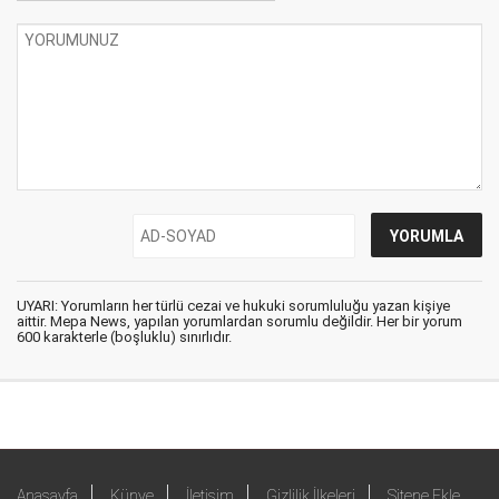
UYARI: Yorumların her türlü cezai ve hukuki sorumluluğu yazan kişiye
aittir. Mepa News, yapılan yorumlardan sorumlu değildir. Her bir yorum
600 karakterle (boşluklu) sınırlıdır.
Anasayfa
Künye
İletişim
Gizlilik İlkeleri
Sitene Ekle