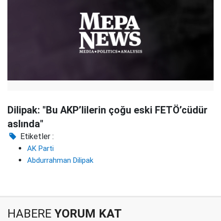
Dilipak: "Bu AKP’lilerin çoğu eski FETÖ’cüdür
aslında"
Etiketler :
AK Parti
Abdurrahman Dilipak
HABERE
YORUM KAT