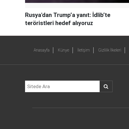
Rusya'dan Trump’a yanıt: İdlib’te
teröristleri hedef alıyoruz
Anasayfa
Künye
İletişim
Gizlilik İlkeleri