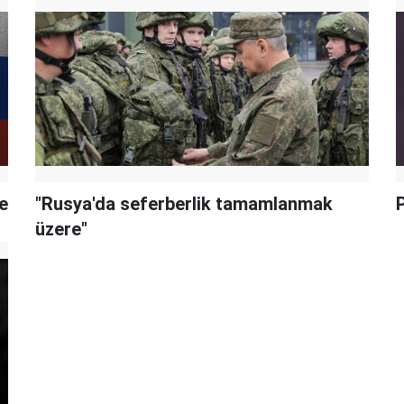
de
"Rusya'da seferberlik tamamlanmak
P
üzere"