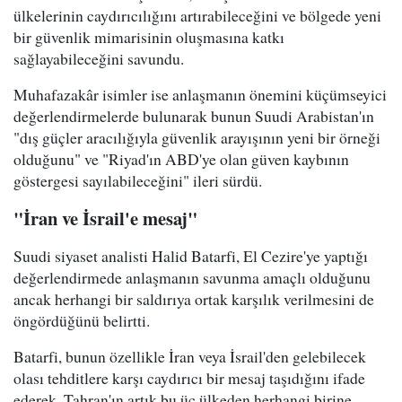
ülkelerinin caydırıcılığını artırabileceğini ve bölgede yeni
bir güvenlik mimarisinin oluşmasına katkı
sağlayabileceğini savundu.
Muhafazakâr isimler ise anlaşmanın önemini küçümseyici
değerlendirmelerde bulunarak bunun Suudi Arabistan'ın
"dış güçler aracılığıyla güvenlik arayışının yeni bir örneği
olduğunu" ve "Riyad'ın ABD'ye olan güven kaybının
göstergesi sayılabileceğini" ileri sürdü.
"İran ve İsrail'e mesaj"
Suudi siyaset analisti Halid Batarfi, El Cezire'ye yaptığı
değerlendirmede anlaşmanın savunma amaçlı olduğunu
ancak herhangi bir saldırıya ortak karşılık verilmesini de
öngördüğünü belirtti.
Batarfi, bunun özellikle İran veya İsrail'den gelebilecek
olası tehditlere karşı caydırıcı bir mesaj taşıdığını ifade
ederek, Tahran'ın artık bu üç ülkeden herhangi birine