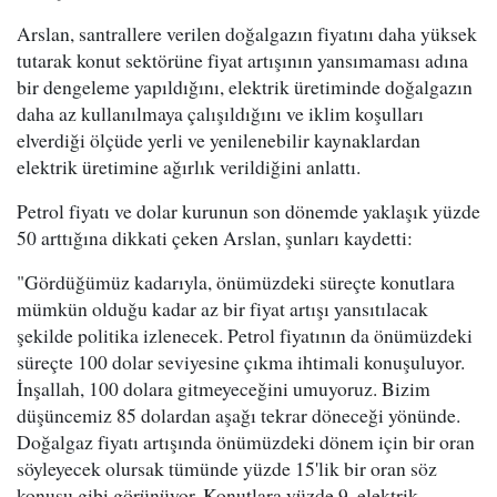
Arslan, santrallere verilen doğalgazın fiyatını daha yüksek
tutarak konut sektörüne fiyat artışının yansımaması adına
bir dengeleme yapıldığını, elektrik üretiminde doğalgazın
daha az kullanılmaya çalışıldığını ve iklim koşulları
elverdiği ölçüde yerli ve yenilenebilir kaynaklardan
elektrik üretimine ağırlık verildiğini anlattı.
Petrol fiyatı ve dolar kurunun son dönemde yaklaşık yüzde
50 arttığına dikkati çeken Arslan, şunları kaydetti:
"Gördüğümüz kadarıyla, önümüzdeki süreçte konutlara
mümkün olduğu kadar az bir fiyat artışı yansıtılacak
şekilde politika izlenecek. Petrol fiyatının da önümüzdeki
süreçte 100 dolar seviyesine çıkma ihtimali konuşuluyor.
İnşallah, 100 dolara gitmeyeceğini umuyoruz. Bizim
düşüncemiz 85 dolardan aşağı tekrar döneceği yönünde.
Doğalgaz fiyatı artışında önümüzdeki dönem için bir oran
söyleyecek olursak tümünde yüzde 15'lik bir oran söz
konusu gibi görünüyor. Konutlara yüzde 9, elektrik