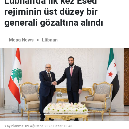
Lübnan'da ilk kez Esed
rejiminin üst düzey bir
generali gözaltına alındı
Mepa News
>
Lübnan
Yayınlanma:
09 Ağustos 2026 Pazar 10:43