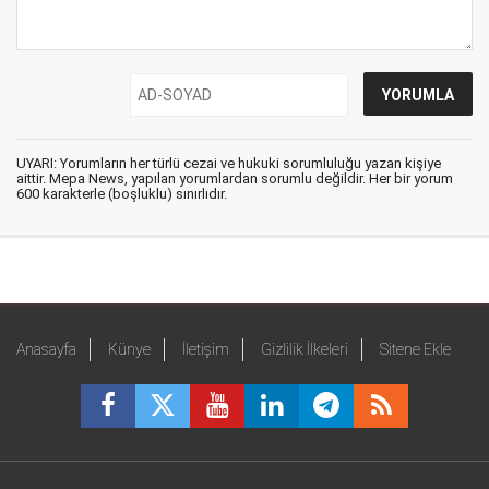
UYARI: Yorumların her türlü cezai ve hukuki sorumluluğu yazan kişiye
aittir. Mepa News, yapılan yorumlardan sorumlu değildir. Her bir yorum
600 karakterle (boşluklu) sınırlıdır.
Anasayfa
Künye
İletişim
Gizlilik İlkeleri
Sitene Ekle