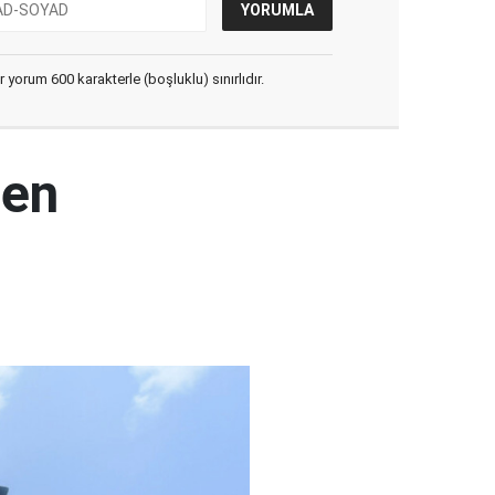
yorum 600 karakterle (boşluklu) sınırlıdır.
den
ı