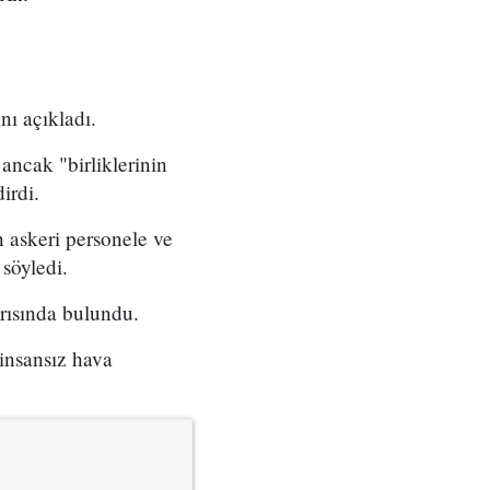
nı açıkladı.
ancak "birliklerinin
irdi.
n askeri personele ve
 söyledi.
arısında bulundu.
 insansız hava