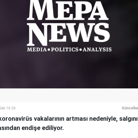
alı 16:26
Güncelle
koronavirüs vakalarının artması nedeniyle, salgın
sından endişe ediliyor.