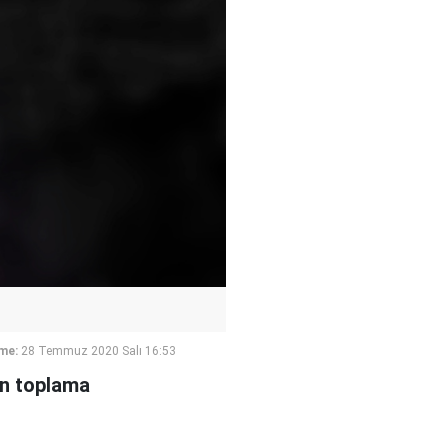
me:
28 Temmuz 2020 Salı 16:53
ın toplama