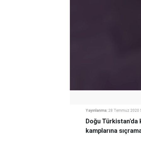
Yayınlanma:
28 Temmuz 2020 S
Doğu Türkistan'da 
kamplarına sıçrama