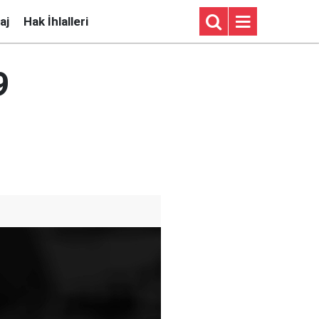
aj
Hak İhlalleri
9