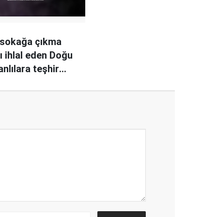
 sokağa çıkma
ı ihlal eden Doğu
nlılara teşhir