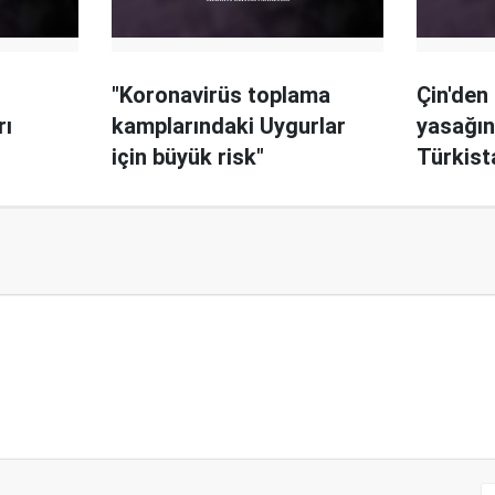
"Koronavirüs toplama
Çin'den
rı
kamplarındaki Uygurlar
yasağın
için büyük risk"
Türkista
cezası