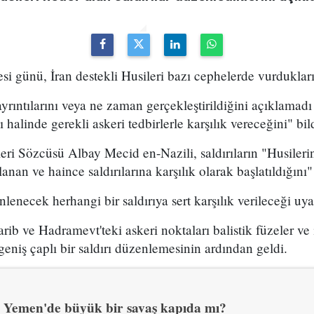
 günü, İran destekli Husileri bazı cephelerde vurdukları
yrıntılarını veya ne zaman gerçekleştirildiğini açıklamadı 
halinde gerekli askeri tedbirlerle karşılık vereceğini" bild
ri Sözcüsü Albay Mecid en-Nazili, saldırıların "Husileri
lanan ve haince saldırılarına karşılık olarak başlatıldığını"
nlenecek herhangi bir saldırıya sert karşılık verileceği uy
arib ve Hadramevt'teki askeri noktaları balistik füzeler ve
geniş çaplı bir saldırı düzenlemesinin ardından geldi.
Yemen'de büyük bir savaş kapıda mı?