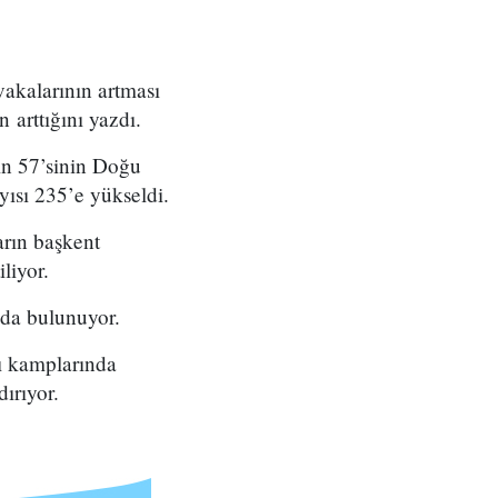
akalarının artması
 arttığını yazdı.
rın 57’sinin Doğu
ısı 235’e yükseldi.
rın başkent
liyor.
ada bulunuyor.
ı kamplarında
ırıyor.