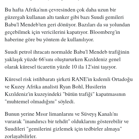
Bu hafta Afrika'nın çevresinden çok daha uzun bir
güzergah kullanan altı tanker gibi bazı Suudi gemileri
Babu'l Mendeb'ten geri dönüyor. Bazıları da su yolundan
geçebilmek için vericilerini kapatıyor. Bloomberg'in
haberine göre bu yöntem de kullanılıyor.
Suudi petrol ihracatı normalde Babu'l Mendeb trafiğinin
yaklaşık yüzde 66'sını oluştururken Kızıldeniz genel
olarak küresel ticaretin yüzde 10 ila 12'sini taşıyor.
Küresel risk istihbaratı şirketi RANE'in kıdemli Ortadoğu
ve Kuzey Afrika analisti Ryan Bohl, Husilerin
Kızıldeniz'in kuzeyindeki "bütün trafiği" kapatmasının
"muhtemel olmadığını" söyledi.
Bunun yerine Mısır limanlarını ve Süveyş Kanalı'nı
vurarak "inandırıcı bir tehdit" olduklarını gösterebilir ve
Suudileri "gemilerini gizlemek için tedbirler almaya"
zorlayabilirler.