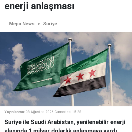
enerji anlaşması
Mepa News
>
Suriye
Yayınlanma:
08 Ağustos 2026 Cumartesi 15:28
Suriye ile Suudi Arabistan, yenilenebilir enerji
alanında 1 milyar dolarlık anlaşmaya vardı.