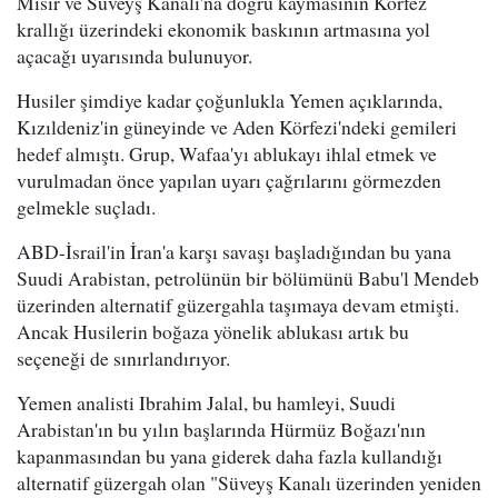
Mısır ve Süveyş Kanalı'na doğru kaymasının Körfez
krallığı üzerindeki ekonomik baskının artmasına yol
açacağı uyarısında bulunuyor.
Husiler şimdiye kadar çoğunlukla Yemen açıklarında,
Kızıldeniz'in güneyinde ve Aden Körfezi'ndeki gemileri
hedef almıştı. Grup, Wafaa'yı ablukayı ihlal etmek ve
vurulmadan önce yapılan uyarı çağrılarını görmezden
gelmekle suçladı.
ABD-İsrail'in İran'a karşı savaşı başladığından bu yana
Suudi Arabistan, petrolünün bir bölümünü Babu'l Mendeb
üzerinden alternatif güzergahla taşımaya devam etmişti.
Ancak Husilerin boğaza yönelik ablukası artık bu
seçeneği de sınırlandırıyor.
Yemen analisti Ibrahim Jalal, bu hamleyi, Suudi
Arabistan'ın bu yılın başlarında Hürmüz Boğazı'nın
kapanmasından bu yana giderek daha fazla kullandığı
alternatif güzergah olan "Süveyş Kanalı üzerinden yeniden