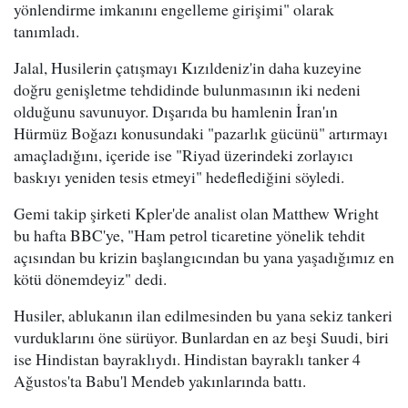
yönlendirme imkanını engelleme girişimi" olarak
tanımladı.
Jalal, Husilerin çatışmayı Kızıldeniz'in daha kuzeyine
doğru genişletme tehdidinde bulunmasının iki nedeni
olduğunu savunuyor. Dışarıda bu hamlenin İran'ın
Hürmüz Boğazı konusundaki "pazarlık gücünü" artırmayı
amaçladığını, içeride ise "Riyad üzerindeki zorlayıcı
baskıyı yeniden tesis etmeyi" hedeflediğini söyledi.
Gemi takip şirketi Kpler'de analist olan Matthew Wright
bu hafta BBC'ye, "Ham petrol ticaretine yönelik tehdit
açısından bu krizin başlangıcından bu yana yaşadığımız en
kötü dönemdeyiz" dedi.
Husiler, ablukanın ilan edilmesinden bu yana sekiz tankeri
vurduklarını öne sürüyor. Bunlardan en az beşi Suudi, biri
ise Hindistan bayraklıydı. Hindistan bayraklı tanker 4
Ağustos'ta Babu'l Mendeb yakınlarında battı.