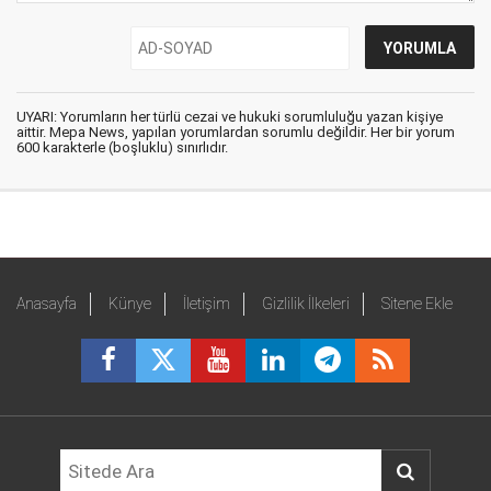
UYARI: Yorumların her türlü cezai ve hukuki sorumluluğu yazan kişiye
aittir. Mepa News, yapılan yorumlardan sorumlu değildir. Her bir yorum
600 karakterle (boşluklu) sınırlıdır.
Anasayfa
Künye
İletişim
Gizlilik İlkeleri
Sitene Ekle