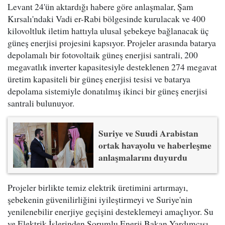
Levant 24'ün aktardığı habere göre anlaşmalar, Şam
Kırsalı'ndaki Vadi er-Rabi bölgesinde kurulacak ve 400
kilovoltluk iletim hattıyla ulusal şebekeye bağlanacak üç
güneş enerjisi projesini kapsıyor. Projeler arasında batarya
depolamalı bir fotovoltaik güneş enerjisi santrali, 200
megavatlık inverter kapasitesiyle desteklenen 274 megavat
üretim kapasiteli bir güneş enerjisi tesisi ve batarya
depolama sistemiyle donatılmış ikinci bir güneş enerjisi
santrali bulunuyor.
Suriye ve Suudi Arabistan
ortak havayolu ve haberleşme
anlaşmalarını duyurdu
Projeler birlikte temiz elektrik üretimini artırmayı,
şebekenin güvenilirliğini iyileştirmeyi ve Suriye'nin
yenilenebilir enerjiye geçişini desteklemeyi amaçlıyor. Su
ve Elektrik İşlerinden Sorumlu Enerji Bakan Yardımcısı