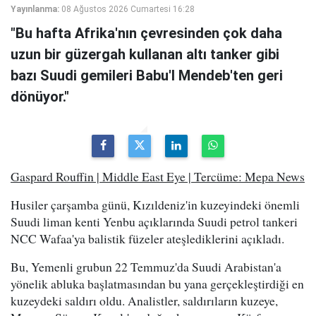
Yayınlanma:
08 Ağustos 2026 Cumartesi 16:28
"Bu hafta Afrika'nın çevresinden çok daha
uzun bir güzergah kullanan altı tanker gibi
bazı Suudi gemileri Babu'l Mendeb'ten geri
dönüyor."
Gaspard Rouffin | Middle East Eye | Tercüme: Mepa News
Husiler çarşamba günü, Kızıldeniz'in kuzeyindeki önemli
Suudi liman kenti Yenbu açıklarında Suudi petrol tankeri
NCC Wafaa'ya balistik füzeler ateşlediklerini açıkladı.
Bu, Yemenli grubun 22 Temmuz'da Suudi Arabistan'a
yönelik abluka başlatmasından bu yana gerçekleştirdiği en
kuzeydeki saldırı oldu. Analistler, saldırıların kuzeye,