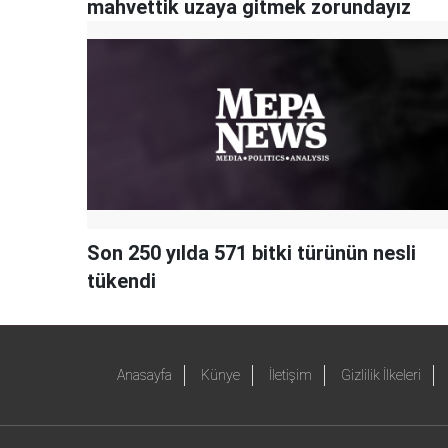
mahvettik uzaya gitmek zorundayız
Son 250 yılda 571 bitki türünün nesli
tükendi
Anasayfa
Künye
İletişim
Gizlilik İlkeleri