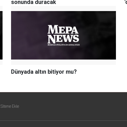
sonunda duracak
'
Dünyada altın bitiyor mu?
Sitene Ekle