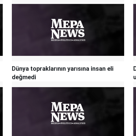
Dünya topraklarının yarısına insan eli
D
değmedi
u