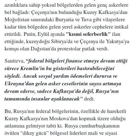
azınlıklara sahip yoksul bölgelerden gelen genç askerlere
bel bağladı: Çeçenya'nın bulunduğu Kuzey Kafkasya'dan
Moğolistan sınırındaki Buryatia ve Tuva gibi vilayetlere
kadar tüm bölgeden gelen yerel askerler cephelere intikal
"kısmi seferberlik"
ettirildi. Putin, Eylül ayında
ilan
ettiğinde, kuzeydoğu Sibirya'da ve Çeçenya ile Yakutya'ya
komşu olan Dağıstan'da protestolar patlak verdi.
Sautieva,
“federal bölgeleri finanse etmeye devam ettiği
sürece Kremlin'in bu gösterileri bastırabileceğini
söyledi. Ancak sosyal yardım ödemeleri durursa ve
Ukrayna’dan gelen asker cesetlerinin sayısı artmaya
devam ederse, sadece Kafkasya'da değil, Rusya’nın
tamamında insanlar ayaklanacak"
dedi.
Bu, Rusya'nın federal bölgelerinin, özellikle de hareketli
Kuzey Kafkasya'nın Moskova'dan kopmak üzere olduğu
anlamına gelmiyor tabii ki. Rusya cumhurbaşkanının
övülen “dikey gücü” bölgesel liderleri mali ve siyasi