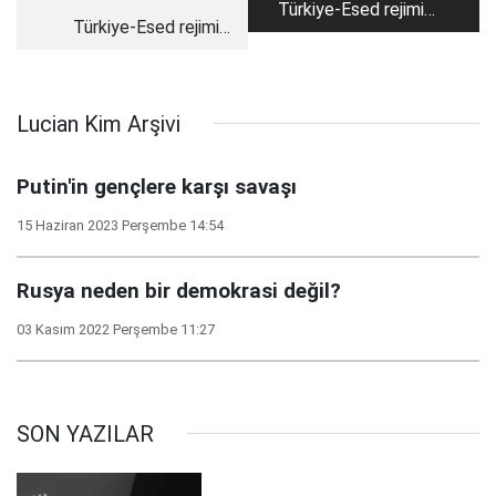
Türkiye-Esed rejimi
Türkiye-Esed rejimi
yakınlaşması ve
normalleşmesinin
Suriyeli muhaliflerin
detayları ve
askeri tercihlerine
muhaliflerin pozisyonu
etkileri
Lucian Kim Arşivi
Putin'in gençlere karşı savaşı
15 Haziran 2023 Perşembe 14:54
Rusya neden bir demokrasi değil?
03 Kasım 2022 Perşembe 11:27
SON YAZILAR