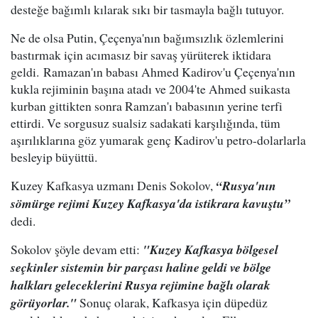
desteğe bağımlı kılarak sıkı bir tasmayla bağlı tutuyor.
Ne de olsa Putin, Çeçenya'nın bağımsızlık özlemlerini
bastırmak için acımasız bir savaş yürüterek iktidara
geldi. Ramazan'ın babası Ahmed Kadirov'u Çeçenya'nın
kukla rejiminin başına atadı ve 2004'te Ahmed suikasta
kurban gittikten sonra Ramzan'ı babasının yerine terfi
ettirdi. Ve sorgusuz sualsiz sadakati karşılığında, tüm
aşırılıklarına göz yumarak genç Kadirov'u petro-dolarlarla
besleyip büyüttü.
Kuzey Kafkasya uzmanı Denis Sokolov,
“Rusya'nın
sömürge rejimi Kuzey Kafkasya'da istikrara kavuştu”
dedi.
Sokolov şöyle devam etti:
"Kuzey Kafkasya bölgesel
seçkinler sistemin bir parçası haline geldi ve bölge
halkları geleceklerini Rusya rejimine bağlı olarak
görüyorlar."
Sonuç olarak, Kafkasya için düpedüz