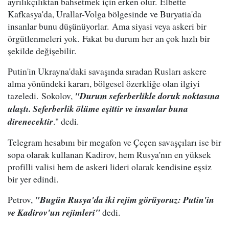
ayrılıkçılıktan bahsetmek için erken olur. Elbette
Kafkasya'da, Urallar-Volga bölgesinde ve Buryatia'da
insanlar bunu düşünüyorlar. Ama siyasi veya askeri bir
örgütlenmeleri yok. Fakat bu durum her an çok hızlı bir
şekilde değişebilir.
Putin'in Ukrayna'daki savaşında sıradan Rusları askere
alma yönündeki kararı, bölgesel özerkliğe olan ilgiyi
tazeledi. Sokolov,
"Durum seferberlikle doruk noktasına
ulaştı. Seferberlik ölüme eşittir ve insanlar buna
direnecektir
." dedi.
Telegram hesabını bir megafon ve Çeçen savaşçıları ise bir
sopa olarak kullanan Kadirov, hem Rusya'nın en yüksek
profilli valisi hem de askeri lideri olarak kendisine eşsiz
bir yer edindi.
Petrov,
"Bugün Rusya'da iki rejim görüyoruz: Putin'in
ve Kadirov'un rejimleri"
dedi.