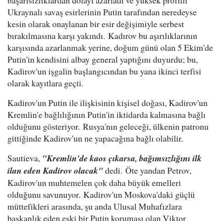
başarısızlıklardan dolayı azarladı ve yüksek profilli
Ukraynalı savaş esirlerinin Putin tarafından neredeyse
kesin olarak onaylanan bir esir değişimiyle serbest
bırakılmasına karşı yakındı. Kadırov bu aşırılıklarının
karşısında azarlanmak yerine, doğum günü olan 5 Ekim'de
Putin'in kendisini albay general yaptığını duyurdu; bu,
Kadirov'un işgalin başlangıcından bu yana ikinci terfisi
olarak kayıtlara geçti.
Kadirov'un Putin ile ilişkisinin kişisel doğası, Kadirov'un
Kremlin'e bağlılığının Putin'in iktidarda kalmasına bağlı
olduğunu gösteriyor. Rusya'nın geleceği, ülkenin patronu
gittiğinde Kadirov'un ne yapacağına bağlı olabilir.
Sautieva,
"Kremlin'de kaos çıkarsa, bağımsızlığını ilk
ilan eden Kadirov olacak"
dedi. Öte yandan Petrov,
Kadirov'un muhtemelen çok daha büyük emelleri
olduğunu savunuyor. Kadirov'un Moskova'daki güçlü
müttefikleri arasında, şu anda Ulusal Muhafızlara
başkanlık eden eski bir Putin koruması olan Viktor