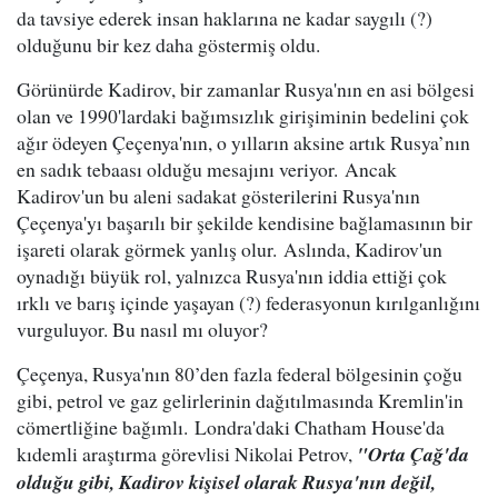
da tavsiye ederek insan haklarına ne kadar saygılı (?)
olduğunu bir kez daha göstermiş oldu.
Görünürde Kadirov, bir zamanlar Rusya'nın en asi bölgesi
olan ve 1990'lardaki bağımsızlık girişiminin bedelini çok
ağır ödeyen Çeçenya'nın, o yılların aksine artık Rusya’nın
en sadık tebaası olduğu mesajını veriyor. Ancak
Kadirov'un bu aleni sadakat gösterilerini Rusya'nın
Çeçenya'yı başarılı bir şekilde kendisine bağlamasının bir
işareti olarak görmek yanlış olur. Aslında, Kadirov'un
oynadığı büyük rol, yalnızca Rusya'nın iddia ettiği çok
ırklı ve barış içinde yaşayan (?) federasyonun kırılganlığını
vurguluyor. Bu nasıl mı oluyor?
Çeçenya, Rusya'nın 80’den fazla federal bölgesinin çoğu
gibi, petrol ve gaz gelirlerinin dağıtılmasında Kremlin'in
cömertliğine bağımlı. Londra'daki Chatham House'da
kıdemli araştırma görevlisi Nikolai Petrov,
"Orta Çağ'da
olduğu gibi, Kadirov kişisel olarak Rusya'nın değil,