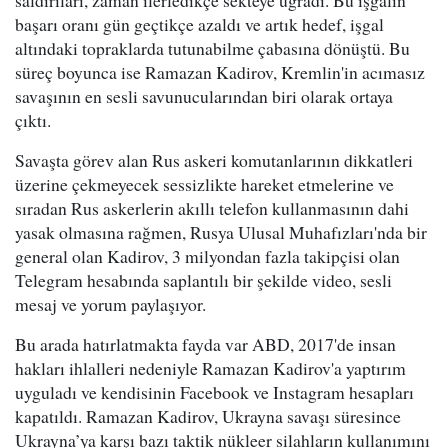
saldırıları, zaman ilerledikçe sekteye uğradı. Bu işgalin
başarı oranı gün geçtikçe azaldı ve artık hedef, işgal
altındaki topraklarda tutunabilme çabasına dönüştü. Bu
süreç boyunca ise Ramazan Kadirov, Kremlin'in acımasız
savaşının en sesli savunucularından biri olarak ortaya
çıktı.
Savaşta görev alan Rus askeri komutanlarının dikkatleri
üzerine çekmeyecek sessizlikte hareket etmelerine ve
sıradan Rus askerlerin akıllı telefon kullanmasının dahi
yasak olmasına rağmen, Rusya Ulusal Muhafızları'nda bir
general olan Kadirov, 3 milyondan fazla takipçisi olan
Telegram hesabında saplantılı bir şekilde video, sesli
mesaj ve yorum paylaşıyor.
Bu arada hatırlatmakta fayda var ABD, 2017'de insan
hakları ihlalleri nedeniyle Ramazan Kadirov'a yaptırım
uyguladı ve kendisinin Facebook ve Instagram hesapları
kapatıldı. Ramazan Kadirov, Ukrayna savaşı süresince
Ukrayna’ya karşı bazı taktik nükleer silahların kullanımını