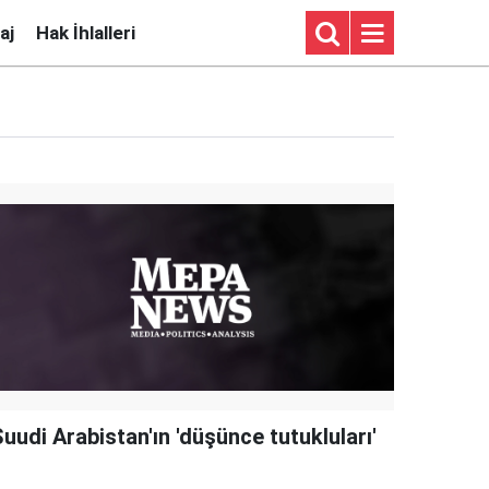
aj
Hak İhlalleri
uudi Arabistan'ın 'düşünce tutukluları'