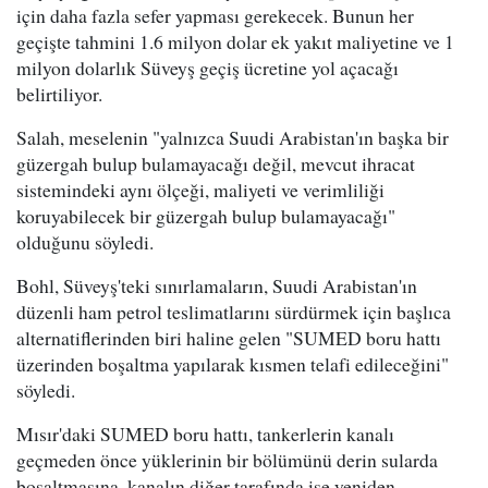
için daha fazla sefer yapması gerekecek. Bunun her
geçişte tahmini 1.6 milyon dolar ek yakıt maliyetine ve 1
milyon dolarlık Süveyş geçiş ücretine yol açacağı
belirtiliyor.
Salah, meselenin "yalnızca Suudi Arabistan'ın başka bir
güzergah bulup bulamayacağı değil, mevcut ihracat
sistemindeki aynı ölçeği, maliyeti ve verimliliği
koruyabilecek bir güzergah bulup bulamayacağı"
olduğunu söyledi.
Bohl, Süveyş'teki sınırlamaların, Suudi Arabistan'ın
düzenli ham petrol teslimatlarını sürdürmek için başlıca
alternatiflerinden biri haline gelen "SUMED boru hattı
üzerinden boşaltma yapılarak kısmen telafi edileceğini"
söyledi.
Mısır'daki SUMED boru hattı, tankerlerin kanalı
geçmeden önce yüklerinin bir bölümünü derin sularda
boşaltmasına, kanalın diğer tarafında ise yeniden