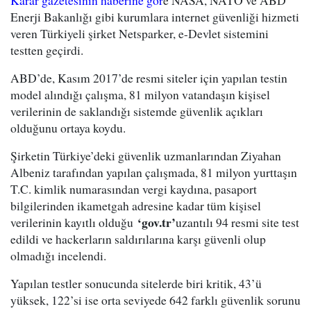
Karar gazetesinin haberine gör
e NASA, NATO ve ABD
Enerji Bakanlığı gibi kurumlara internet güvenliği hizmeti
veren Türkiyeli şirket Netsparker, e-Devlet sistemini
testten geçirdi.
ABD’de, Kasım 2017’de resmi siteler için yapılan testin
model alındığı çalışma, 81 milyon vatandaşın kişisel
verilerinin de saklandığı sistemde güvenlik açıkları
olduğunu ortaya koydu.
Şirketin Türkiye’deki güvenlik uzmanlarından Ziyahan
Albeniz tarafından yapılan çalışmada, 81 milyon yurttaşın
T.C. kimlik numarasından vergi kaydına, pasaport
bilgilerinden ikametgah adresine kadar tüm kişisel
‘gov.tr’
verilerinin kayıtlı olduğu
uzantılı 94 resmi site test
edildi ve hackerların saldırılarına karşı güvenli olup
olmadığı incelendi.
Yapılan testler sonucunda sitelerde biri kritik, 43’ü
yüksek, 122’si ise orta seviyede 642 farklı güvenlik sorunu