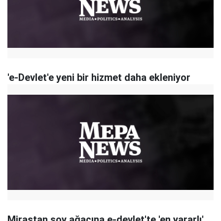
'e-Devlet'e yeni bir hizmet daha ekleniyor
Mirastan soy ağacına e-devlet'te 'en yararlı'