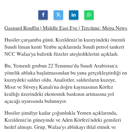
Gaspard Rouffin | Middle East Eye | Tercüme: Mepa News
Husiler çarşamba günü, Kızıldeniz'in kuzeyindeki önemli
Suudi liman kenti Yenbu açıklarında Suudi petrol tankeri
NCC Wafaa'ya balistik füzeler ateşlediklerini açıkladı.
Bu, Yemenli grubun 22 Temmuz'da Suudi Arabistan'a
yönelik abluka başlatmasından bu yana gerçekleştirdiği en
kuzeydeki saldırı oldu. Analistler, saldırıların kuzeye,
Mısır ve Süveyş Kanalı'na doğru kaymasının Körfez
krallığı üzerindeki ekonomik baskının artmasına yol
açacağı uyarısında bulunuyor.
Husiler şimdiye kadar çoğunlukla Yemen açıklarında,
Kızıldeniz'in güneyinde ve Aden Körfezi'ndeki gemileri
hedef almıştı. Grup, Wafaa'yı ablukayı ihlal etmek ve