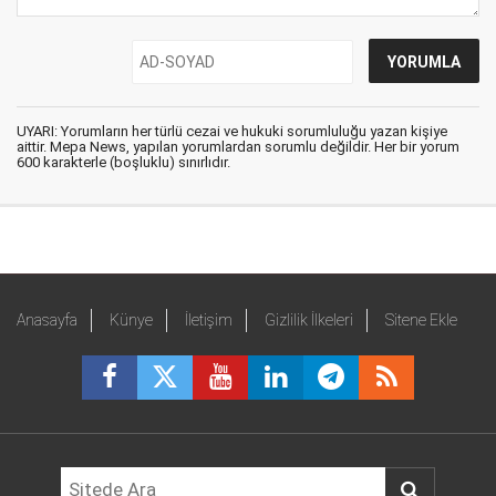
UYARI: Yorumların her türlü cezai ve hukuki sorumluluğu yazan kişiye
aittir. Mepa News, yapılan yorumlardan sorumlu değildir. Her bir yorum
600 karakterle (boşluklu) sınırlıdır.
Anasayfa
Künye
İletişim
Gizlilik İlkeleri
Sitene Ekle