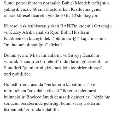
Suudi petrol ihracatı normalde Babu'l Mendeb trafiğinin
yaklaşık yüzde 66'sını oluştururken Kızıldeniz genel
olarak küresel ticaretin yüzde 10 ila 12'sini taşıyor.
Küresel risk istihbaratı şirketi RANE'in kıdemli Ortadoğu
ve Kuzey Afrika analisti Ryan Bohl, Husilerin
Kızıldeniz'in kuzeyindeki "bütün trafiği" kapatmasının
"muhtemel olmadığını" söyledi.
Bunun yerine Mısır limanlarını ve Süveyş Kanalı'nı
vurarak "inandırıcı bir tehdit" olduklarını gösterebilir ve
Suudileri "gemilerini gizlemek için tedbirler almaya"
zorlayabilirler.
Bu tedbirler arasında "vericilerin kapatılması" ve
mürettebata "çok daha yüksek" ücretler ödenmesi
bulunabilir. Böylece Suudi denizcilik şirketleri "böyle bir
sonucun beraberinde getirdiği bütün savaş risklerini
üstlenmek" zorunda kalabilir.