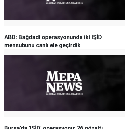
ABD: Bağdadi operasyonunda iki IŞİD
mensubunu canlı ele geçirdik
Bursa'da 'IŞİD' operasyonu: 26 gözaltı