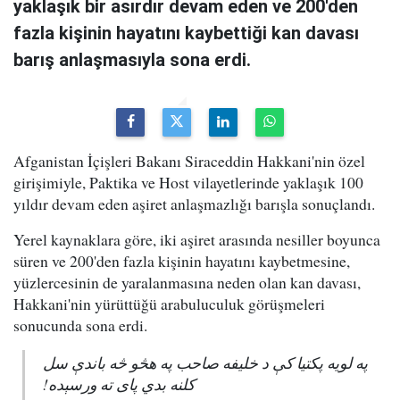
yaklaşık bir asırdır devam eden ve 200'den
fazla kişinin hayatını kaybettiği kan davası
barış anlaşmasıyla sona erdi.
Afganistan İçişleri Bakanı Siraceddin Hakkani'nin özel
girişimiyle, Paktika ve Host vilayetlerinde yaklaşık 100
yıldır devam eden aşiret anlaşmazlığı barışla sonuçlandı.
Yerel kaynaklara göre, iki aşiret arasında nesiller boyunca
süren ve 200'den fazla kişinin hayatını kaybetmesine,
yüzlercesinin de yaralanmasına neden olan kan davası,
Hakkani'nin yürüttüğü arabuluculuk görüşmeleri
sonucunda sona erdi.
په لویه پکتیا کې د خلیفه صاحب په هڅو څه باندې سل
کلنه بدي پای ته ورسېده!