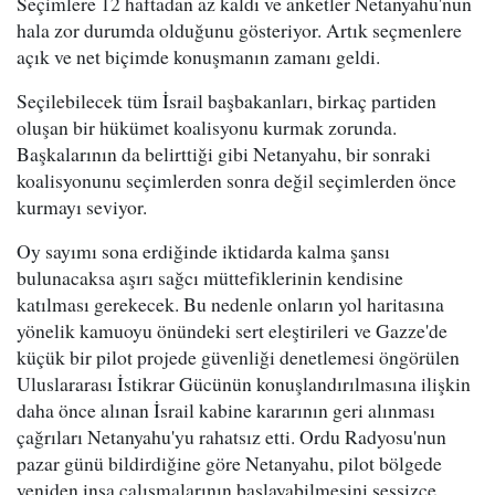
Seçimlere 12 haftadan az kaldı ve anketler Netanyahu'nun
hala zor durumda olduğunu gösteriyor. Artık seçmenlere
açık ve net biçimde konuşmanın zamanı geldi.
Seçilebilecek tüm İsrail başbakanları, birkaç partiden
oluşan bir hükümet koalisyonu kurmak zorunda.
Başkalarının da belirttiği gibi Netanyahu, bir sonraki
koalisyonunu seçimlerden sonra değil seçimlerden önce
kurmayı seviyor.
Oy sayımı sona erdiğinde iktidarda kalma şansı
bulunacaksa aşırı sağcı müttefiklerinin kendisine
katılması gerekecek. Bu nedenle onların yol haritasına
yönelik kamuoyu önündeki sert eleştirileri ve Gazze'de
küçük bir pilot projede güvenliği denetlemesi öngörülen
Uluslararası İstikrar Gücünün konuşlandırılmasına ilişkin
daha önce alınan İsrail kabine kararının geri alınması
çağrıları Netanyahu'yu rahatsız etti. Ordu Radyosu'nun
pazar günü bildirdiğine göre Netanyahu, pilot bölgede
yeniden inşa çalışmalarının başlayabilmesini sessizce