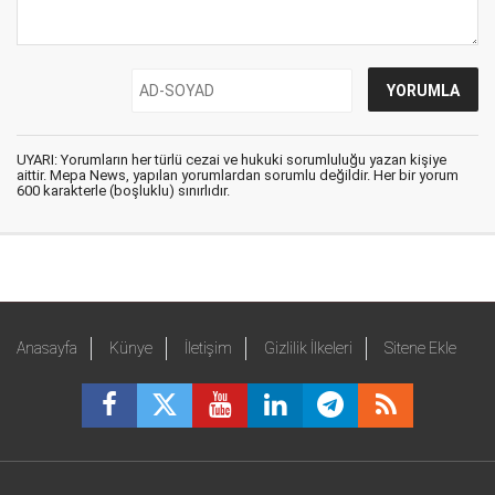
UYARI: Yorumların her türlü cezai ve hukuki sorumluluğu yazan kişiye
aittir. Mepa News, yapılan yorumlardan sorumlu değildir. Her bir yorum
600 karakterle (boşluklu) sınırlıdır.
Anasayfa
Künye
İletişim
Gizlilik İlkeleri
Sitene Ekle