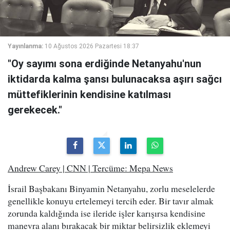
Yayınlanma:
10 Ağustos 2026 Pazartesi 18:37
"Oy sayımı sona erdiğinde Netanyahu'nun
iktidarda kalma şansı bulunacaksa aşırı sağcı
müttefiklerinin kendisine katılması
gerekecek."
Andrew Carey | CNN | Tercüme: Mepa News
İsrail Başbakanı Binyamin Netanyahu, zorlu meselelerde
genellikle konuyu ertelemeyi tercih eder. Bir tavır almak
zorunda kaldığında ise ileride işler karışırsa kendisine
manevra alanı bırakacak bir miktar belirsizlik eklemeyi