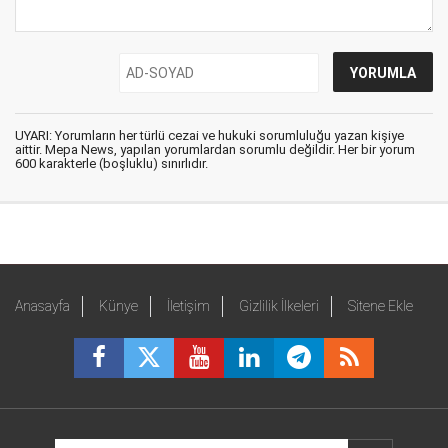
UYARI: Yorumların her türlü cezai ve hukuki sorumluluğu yazan kişiye
aittir. Mepa News, yapılan yorumlardan sorumlu değildir. Her bir yorum
600 karakterle (boşluklu) sınırlıdır.
Anasayfa
Künye
İletişim
Gizlilik İlkeleri
Sitene Ekle