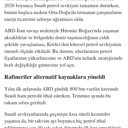
2026 boyunca Suudi petrol sevkiyatı tamamen dururken,
bunun başlıca nedeni Orta Doğu'da tırmanan çatışmaların
enerji ticaretini sekteye uğratması oldu.
ABD-İran savaşı nedeniyle Hürmüz Boğazı'nda yaşanan
aksaklıklar ve bölgedeki deniz taşımacılığının ciddi
şekilde yavaşlaması, Körfez'den küresel petrol sevkiyatını
önemli ölçüde etkiledi. Bu durum, uluslararası petrol
fiyatlarının yükselmesine ve ABD'nin tedarik stratejisinde
hızlı değişikliğe gitmesine yol açtı.
Rafineriler alternatif kaynaklara yöneldi
Yılın ilk aylarında ABD günlük 800 bin varilin üzerinde
Suudi ham petrolü ithal ederken, Temmuz ayında bu
rakam sıfıra geriledi.
Suudi sevkiyatlarında geçmişte kısa süreli kesintiler
yaşansa da, bir takvim ayı boyunca hiç petrol ithal
edilmemesi son 40 yılı aşkın dönemde ilk kez gerçekleşti.