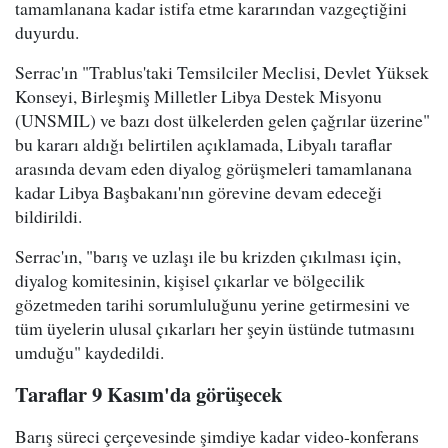
tamamlanana kadar istifa etme kararından vazgeçtiğini
duyurdu.
Serrac'ın "Trablus'taki Temsilciler Meclisi, Devlet Yüksek
Konseyi, Birleşmiş Milletler Libya Destek Misyonu
(UNSMIL) ve bazı dost ülkelerden gelen çağrılar üzerine"
bu kararı aldığı belirtilen açıklamada, Libyalı taraflar
arasında devam eden diyalog görüşmeleri tamamlanana
kadar Libya Başbakanı'nın görevine devam edeceği
bildirildi.
Serrac'ın, "barış ve uzlaşı ile bu krizden çıkılması için,
diyalog komitesinin, kişisel çıkarlar ve bölgecilik
gözetmeden tarihi sorumluluğunu yerine getirmesini ve
tüm üyelerin ulusal çıkarları her şeyin üstünde tutmasını
umduğu" kaydedildi.
Taraflar 9 Kas
ı
m'da g
ö
r
üş
ecek
Barış süreci çerçevesinde şimdiye kadar video-konferans