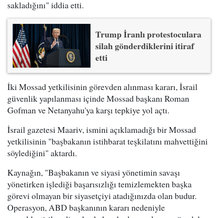
sakladığını" iddia etti.
Trump İranlı protestoculara
silah gönderdiklerini itiraf
etti
İki Mossad yetkilisinin görevden alınması kararı, İsrail
güvenlik yapılanması içinde Mossad başkanı Roman
Gofman ve Netanyahu'ya karşı tepkiye yol açtı.
İsrail gazetesi Maariv, ismini açıklamadığı bir Mossad
yetkilisinin "başbakanın istihbarat teşkilatını mahvettiğini
söylediğini" aktardı.
Kaynağın, "Başbakanın ve siyasi yönetimin savaşı
yönetirken işlediği başarısızlığı temizlemekten başka
görevi olmayan bir siyasetçiyi atadığınızda olan budur.
Operasyon, ABD başkanının kararı nedeniyle