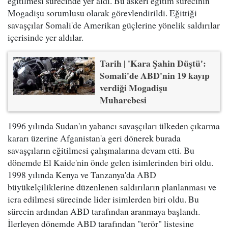
eğitilmesi sürecinde yer aldı. Bu askeri eğitim sürecinin
Mogadişu sorumlusu olarak görevlendirildi. Eğittiği
savaşçılar Somali'de Amerikan güçlerine yönelik saldırılar
içerisinde yer aldılar.
Tarih | 'Kara Şahin Düştü':
Somali'de ABD'nin 19 kayıp
verdiği Mogadişu
Muharebesi
1996 yılında Sudan'ın yabancı savaşçıları ülkeden çıkarma
kararı üzerine Afganistan'a geri dönerek burada
savaşçıların eğitilmesi çalışmalarına devam etti. Bu
dönemde El Kaide'nin önde gelen isimlerinden biri oldu.
1998 yılında Kenya ve Tanzanya'da ABD
büyükelçiliklerine düzenlenen saldırıların planlanması ve
icra edilmesi sürecinde lider isimlerden biri oldu. Bu
sürecin ardından ABD tarafından aranmaya başlandı.
İlerleyen dönemde ABD tarafından "terör" listesine