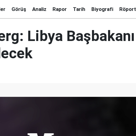
ler
Görüş
Analiz
Rapor
Tarih
Biyografi
Röport
rg: Libya Başbakanı
decek