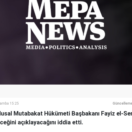
şamba 15:25
Güncelleme
Ulusal Mutabakat Hükümeti Başbakanı Fayiz el-Ser
eğini açıklayacağını iddia etti.