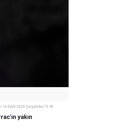
:
16 Eylül 2020 Çarşamba 15:45
rac'ın yakın