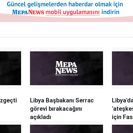
azgeçti
Libya Başbakanı Serrac
Libya'da
görevi bırakacağını
'ateşke
açıkladı
için Fas