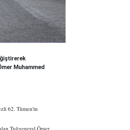
ğiştirerek
l Ömer Muhammed
zli 62. Tümen'in
 alan Tuğgeneral Ömer