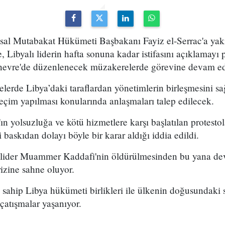
al Mutabakat Hükümeti Başbakanı Fayiz el-Serrac'a yakı
, Libyalı liderin hafta sonuna kadar istifasını açıklamayı
enevre'de düzenlenecek müzakerelerde görevine devam ede
erde Libya’daki taraflardan yönetimlerin birleşmesini sa
eçim yapılması konularında anlaşmaları talep edilecek.
n yolsuzluğa ve kötü hizmetlere karşı başlatılan protestola
i baskıdan dolayı böyle bir karar aldığı iddia edildi.
 lider Muammer Kaddafi'nin öldürülmesinden bu yana de
izine sahne oluyor.
a sahip Libya hükümeti birlikleri ile ülkenin doğusundaki si
 çatışmalar yaşanıyor.