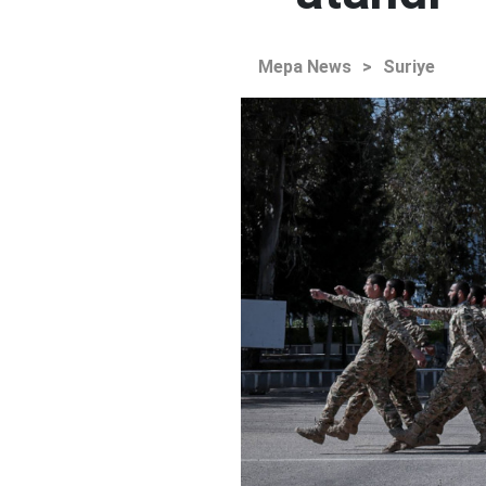
Mepa News
>
Suriye