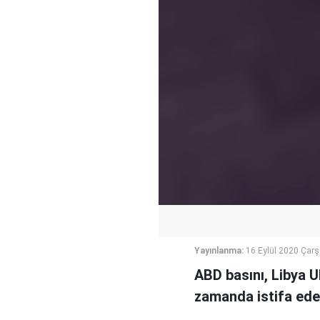
Yayınlanma:
16 Eylül 2020 Çar
ABD basını, Libya 
zamanda istifa edec