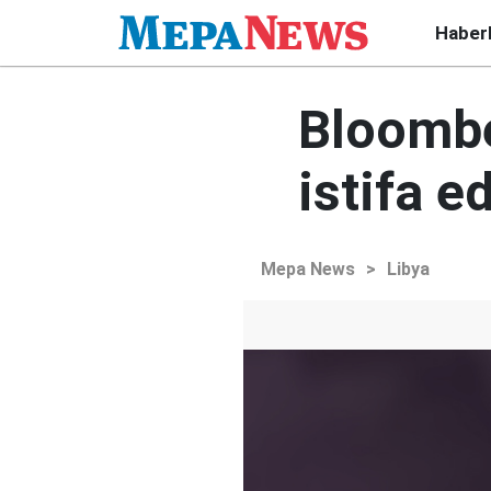
Haber
Bloombe
istifa e
Mepa News
>
Libya