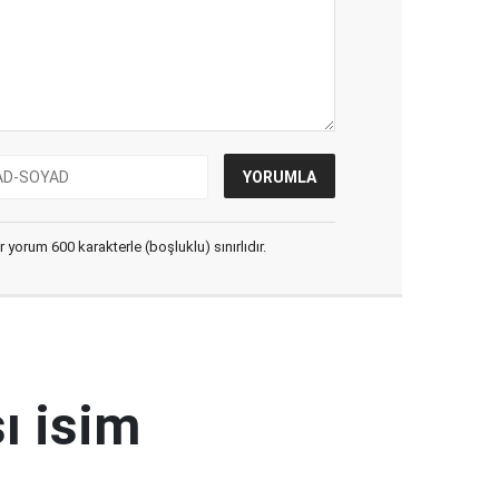
yorum 600 karakterle (boşluklu) sınırlıdır.
ı isim