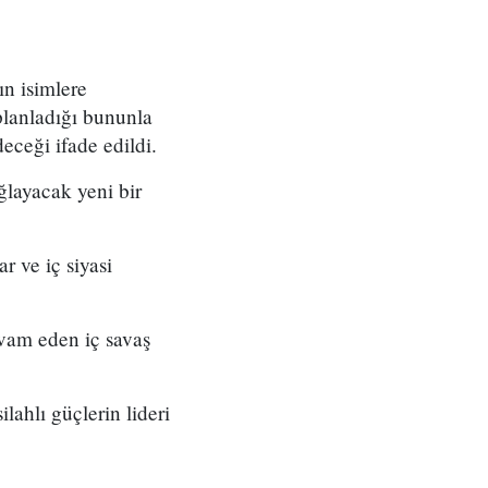
n isimlere
 planladığı bununla
ceği ifade edildi.
ğlayacak yeni bir
r ve iç siyasi
vam eden iç savaş
lahlı güçlerin lideri