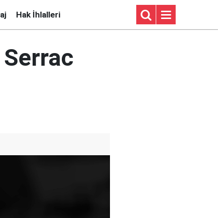
aj
Hak İhlalleri
 Serrac