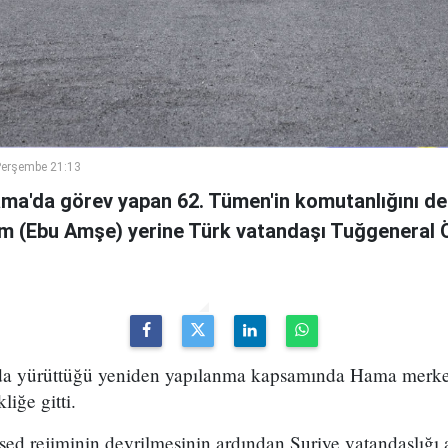
Perşembe 21:13
ama'da görev yapan 62. Tümen'in komutanlığını de
m (Ebu Amşe) yerine Türk vatandaşı Tuğgenera
uda yürüttüğü yeniden yapılanma kapsamında Hama merke
iğe gitti.
ed rejiminin devrilmesinin ardından Suriye vatandaşlığı