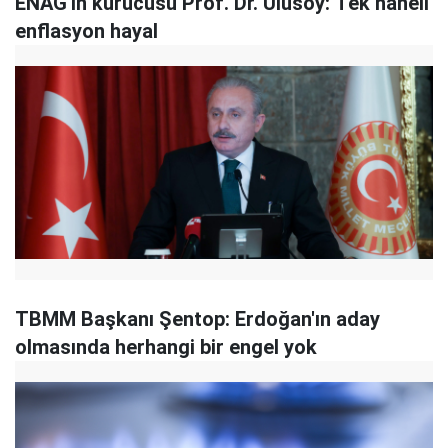
ENAG'ın kurucusu Prof. Dr. Ulusoy: Tek haneli
enflasyon hayal
TBMM Başkanı Şentop: Erdoğan'ın aday
olmasında herhangi bir engel yok